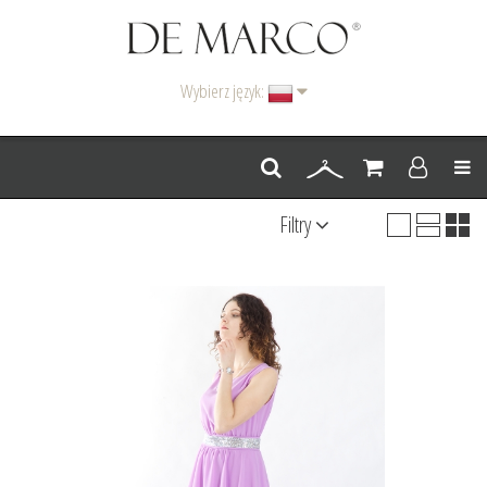
Wybierz język:
Men
Filtry