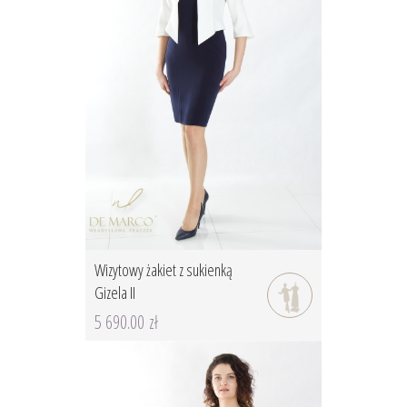
Wizytowy żakiet z sukienką
Gizela II
5 690.00 zł