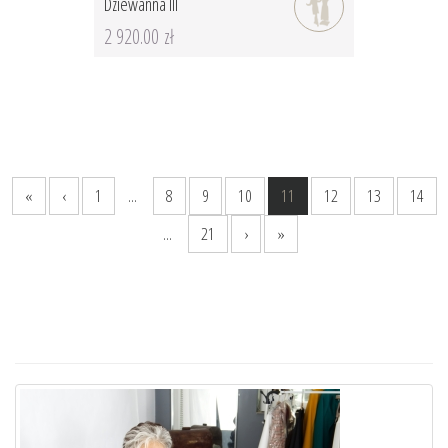
Dziewanna III
2 920.00 zł
«
‹
1
...
8
9
10
11
12
13
14
...
21
›
»