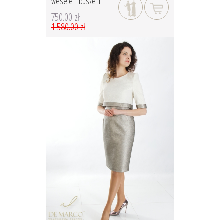
wesele Libusze III
750.00 zł
1 580.00 zł