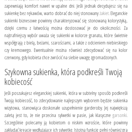
zapewniają komfort nawet w upalne dni. Jeśli jednak decydujesz się na
sukienkę bez rękawów, warto dobrać do niej stonowany
żakiet
. Eleganckie
sukienki biznesowe powinny charakteryzować się stonowaną kolorystyką,
dzięki czemu z łatwością można dostosować je do okoliczności. Za
najtrafniejszy wybór uważa się sukienki w kolorze granatu, które świetnie
współgrają z bielą, beżami, szarościami, a także z odcieniem niebieskiego
czy kremowego. Ewentualnie można również zdecydować się na kolor
czerwony, gdy kobieta chce zwrócić na siebie uwagę zgromadzonych.
Szykowna sukienka, która podkreśli Twoją
kobiecość
Jeśli poszukujesz eleganckiej sukienki, która w subtelny sposób podkreśli
Twoją kobiecość, to zdecydowanie najlepszym wyborem będzie sukienka
wizytowa, stanowiąca doskonałe uzupełnienie garderoby. Jej największą
zaletą jest to, że nie przecina sylwetki w pasie, jak klasyczne
garsonki
.
Szczególnie polecamy ją kobietom o niskim wzroście, które powinny
zakładać kreacje wydłużające ich sylwetkę. Istotną funkcję pełni również gra