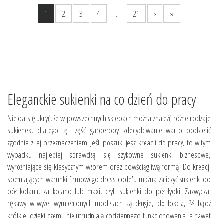
1
2
3
4
...
21
›
»
Eleganckie sukienki na co dzień do pracy
Nie da się ukryć, że w powszechnych sklepach można znaleźć różne rodzaje
sukienek, dlatego tę część garderoby zdecydowanie warto podzielić
zgodnie z jej przeznaczeniem. Jeśli poszukujesz kreacji do pracy, to w tym
wypadku najlepiej sprawdzą się szykowne sukienki biznesowe,
wyróżniające się klasycznym wzorem oraz powściągliwą formą. Do kreacji
spełniających warunki firmowego dress code’u można zaliczyć sukienki do
pół kolana, za kolano lub maxi, czyli sukienki do pół łydki. Zazwyczaj
rękawy w wyżej wymienionych modelach są długie, do łokcia, ¾ bądź
krótkie, dzięki czemu nie utrudniają codziennego funkcjonowania, a nawet