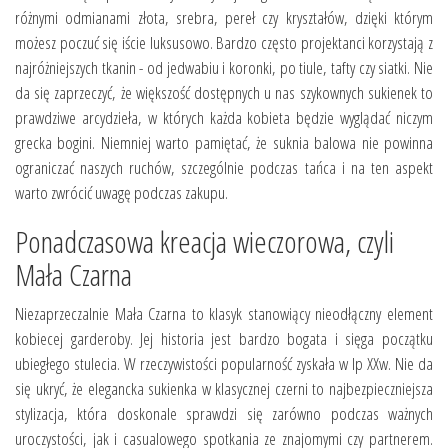
różnymi odmianami złota, srebra, pereł czy kryształów, dzięki którym
możesz poczuć się iście luksusowo. Bardzo często projektanci korzystają z
najróżniejszych tkanin - od jedwabiu i koronki, po tiule, tafty czy siatki. Nie
da się zaprzeczyć, że większość dostępnych u nas szykownych sukienek to
prawdziwe arcydzieła, w których każda kobieta będzie wyglądać niczym
grecka bogini. Niemniej warto pamiętać, że suknia balowa nie powinna
ograniczać naszych ruchów, szczególnie podczas tańca i na ten aspekt
warto zwrócić uwagę podczas zakupu.
Ponadczasowa kreacja wieczorowa, czyli
Mała Czarna
Niezaprzeczalnie Mała Czarna to klasyk stanowiący nieodłączny element
kobiecej garderoby. Jej historia jest bardzo bogata i sięga początku
ubiegłego stulecia. W rzeczywistości popularność zyskała w Ip XXw. Nie da
się ukryć, że elegancka sukienka w klasycznej czerni to najbezpieczniejsza
stylizacja, która doskonale sprawdzi się zarówno podczas ważnych
uroczystości, jak i casualowego spotkania ze znajomymi czy partnerem.