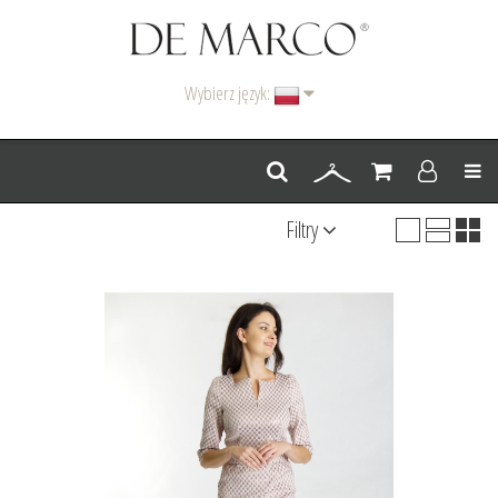
Wybierz język:
Men
Filtry