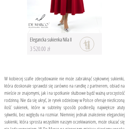
Elegancka sukienka Nila II
3 520.00 zł
W kobiecej szafie zdecydowanie nie może zabraknąć szykownej sukienki,
która doskonale sprawdzi się zarówno na randkę z partnerem, obiad na
mieście ze znajomymi, jak i na spotkanie służbowe bądź ważną uroczystość
rodzinną. Nie da się ukryć, że rynek odzieżowy w Polsce oferuje niezliczoną
ilość sukienek, które w subtelny sposób podkreślą największe atuty
sylwetki, bez względu na rozmiar. Niemniej jednak znalezienie eleganckiej
sukienki, która sprosta wszystkim naszym oczekiwaniom, może okazać się
nie lada wyzwaniem. W De Marco na pierwszym miejscu stawiamy wysoką