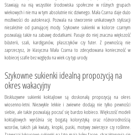
Stawiają na nią wszystkie środowiska społeczne w różnych grupach
wiekowych i nie ma w tym absolutnie nic dziwnego. Mała Czarna daje dużo
możliwości do autokreacji. Pozwala na stworzenie unikatowych stylizacji
niezależnie od panującej mody. Szykowne sukienki w kolorze czarnym
pozwalają także na zabawę dodatkami. Pasuje do niej znaczna większość
biżuterii, szali, kardiganów, płaszczyków czy futer. Z pewnością nie
zaprzeczysz, że klasyczna Mała Czarna to zdecydowana konieczność w
kobiecej szafie bez względu na wiek czy typ urody.
Szykowne sukienki idealną propozycją na
okres wakacyjny
Ekskluzywne sukienki koktajlowe są doskonałą propozycją na okres
wiosenno-letni. Niezwykle lekkie i zwiewne dodają nie tylko pewności
siebie, ale także pozwalają poczuć się bardzo kobieco. Większość modeli
koktajlowych wyróżnia się bogatą kolorystyką oraz różnorodnością
wzorów, takich jak kwiaty, kropki, paski, motywy zwierzęce czy roślinne.
Zazwyczaj luksusowe sukienki na lato mają luźny fason, charakteryzują się