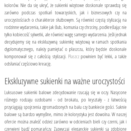
kolorów. Nie da się ukryć, że sukienki wizytowe doskonale sprawdzą się
zarówno podczas spotkań towarzyskich, jak i biznesowych czy na
uroczystościach o charakterze służbowym. Są również częstą stylizacją na
rodzinne wydarzenia, takie jak ślub, komunia czy chrzciny, podkreślając nie
tylko kobiecość sylwetki, ale również wagę samego wydarzenia. Jeśli jednak
decydujemy się na ekskluzywną sukienkę wizytową w ramach spotkania
dyplomatycznego, należy pamiętać o płaszczu, który będzie doskonale
komponował się z całością stylizacji.
Płaszcz
powinien być lekki, a także
odsłaniać częściowo kreację.
Ekskluzywne sukienki na ważne uroczystości
Luksusowe sukienki balowe zdecydowanie rzucają się w oczy. Nasycone
różnego rodzaju ozdobami - od brokatu, po kryształy - z łatwością
przyciągają spojrzenia zgromadzonych na balu czy bankiecie gości. Suknie
balowe są bardzo wymyślne, mimo że kolorystyka jest dowolna. W naszej
ofercie można znaleźć odzież zarówno w odcieniach bieli czy czerni, jak i
czerwieni bądź pomarańczy. Zazwyczaj eleganckie sukienki są zdobione