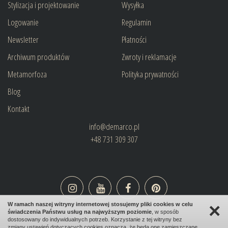
Stylizacja i projektowanie
Wysyłka
Logowanie
Regulamin
Newsletter
Płatności
Archiwum produktów
Zwroty i reklamacje
Metamorfoza
Polityka prywatności
Blog
Kontakt
info@demarco.pl
+48 731 309 307
×
W ramach naszej witryny internetowej stosujemy pliki cookies w celu
świadczenia Państwu usług na najwyższym poziomie
, w sposób
design:
bombadilo.pl
|cms:
kotonski.pl
dostosowany do indywidualnych potrzeb. Korzystanie z tej witryny bez
zmiany ustawień dotyczących cookies oznacza, że będą one zamieszczane