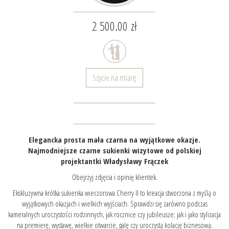
2 500.00 zł
Szycie na miarę
Elegancka prosta mała czarna na wyjątkowe okazje.
Najmodniejsze czarne sukienki wizytowe od polskiej
projektantki Władysławy Frączek
Obejrzyj zdjęcia i opinię klientek.
Ekskluzywna krótka sukienka wieczorowa Cherry II to kreacja stworzona z myślą o
wyjątkowych okazjach i wielkich wyjściach. Sprawdzi się zarówno podczas
kameralnych uroczystości rodzinnych, jak rocznice czy jubileusze; jak i jako stylizacja
na premierę, wystawę, wielkie otwarcie, galę czy uroczystą kolację biznesową.