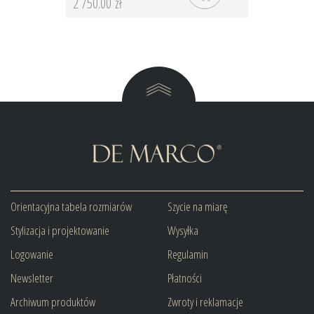
2 750.00 zł
Orientacyjna tabela rozmiarów
Szycie na miarę
Stylizacja i projektowanie
Wysyłka
Logowanie
Regulamin
Newsletter
Płatności
Archiwum produktów
Zwroty i reklamacje