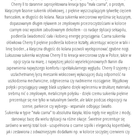
Cherry II to starannie zaprojektowana kreacja typu "mała czarna", o prostym,
klasycznym fasonie sukienki ołówkowej, z pięknie wyszczuplającym sylwetkę cięciem
francuskim, w długości do kolana. Nasza sukienka wieczorowa wyróżnia się kuszącym,
dopasowanym długim rękawem ze zmysłowymi przezroczystościami w kolorze
czarnym oraz wysokim zabudowanym dekoltem - co nadaje stylizacji seksapilu,
podkreśla świadomość ciała i kobiecą energię przyciągania. Czarna sukienka
ołówkowa Cherry II pięknie podkreśla kobiece kształty, akcentując wcięcie w talii i
linię bioder., a klasyczna długośc do kolana pozwoli wyeksponować zgrabne nogi.
Luksusowa sukienka wizytowa Cherry II to kreacja wieczorowa szyta w Polsce, także w
opcji szycia na miarę, z najwyższej jakości wyselekcjonowanych tkanin dla
zapewnienia najwyższego komfortu i spektakularnego wyglądu. Cherry II szyjemy z
uszlachetnianej lycrą mieszanki wiskozowej wykazującej dużą odporność na
uszkodzenia mechaniczne, odgniecenia czy nadmierne rozciąganie. Wyjątkowy
połysk i przyciągający uwagę blask uzyskano dzięki wpleceniu w strukturę materiału
srebrną nić o zmysłowym, metalicznym połysku - dzięki czemu sukienka pięknie
prezentuje się nie tylko w naturalnym świetle, ale także podczas ekspozycji na
scenie, parkiecie czy wybiegu - wspaniale odbijając światło.
Sukienka w typie "mała czarna" to absolutna klasyka, która nigdy nie wyjdzie z mody,
stanowiąc bazę dla wielu stylizacji na różne okazje. Świetnie prezentuje się
zarówno w wersji total look - uzupełniona o czarne szpilki i elegancką kopertówkę,
jak i zestawiona z odważniejszymi dodatkami np. w kolorze soczystej czerwieni czy