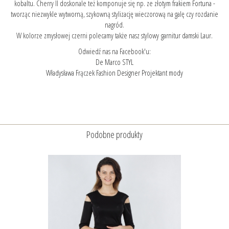
kobaltu. Cherry II doskonale też komponuje się np. ze
złotym frakiem Fortuna
-
tworząc niezwykle wytworną, szykowną stylizację wieczorową na galę czy rozdanie
nagród.
W kolorze zmysłowej czerni polecamy także nasz stylowy
garnitur damski Laur.
Odwiedź nas na Facebook'u:
De Marco STYL
Władysława Frączek Fashion Designer Projektant mody
Podobne produkty