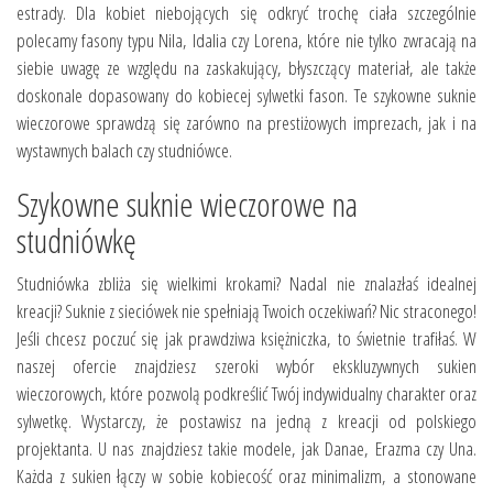
estrady. Dla kobiet niebojących się odkryć trochę ciała szczególnie
polecamy fasony typu Nila, Idalia czy Lorena, które nie tylko zwracają na
siebie uwagę ze względu na zaskakujący, błyszczący materiał, ale także
doskonale dopasowany do kobiecej sylwetki fason. Te szykowne suknie
wieczorowe sprawdzą się zarówno na prestiżowych imprezach, jak i na
wystawnych balach czy studniówce.
Szykowne suknie wieczorowe na
studniówkę
Studniówka zbliża się wielkimi krokami? Nadal nie znalazłaś idealnej
kreacji? Suknie z sieciówek nie spełniają Twoich oczekiwań? Nic straconego!
Jeśli chcesz poczuć się jak prawdziwa księżniczka, to świetnie trafiłaś. W
naszej ofercie znajdziesz szeroki wybór ekskluzywnych sukien
wieczorowych, które pozwolą podkreślić Twój indywidualny charakter oraz
sylwetkę. Wystarczy, że postawisz na jedną z kreacji od polskiego
projektanta. U nas znajdziesz takie modele, jak Danae, Erazma czy Una.
Każda z sukien łączy w sobie kobiecość oraz minimalizm, a stonowane