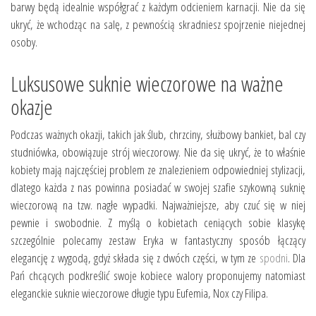
barwy będą idealnie współgrać z każdym odcieniem karnacji. Nie da się
ukryć, że wchodząc na salę, z pewnością skradniesz spojrzenie niejednej
osoby.
Luksusowe suknie wieczorowe na ważne
okazje
Podczas ważnych okazji, takich jak ślub, chrzciny, służbowy bankiet, bal czy
studniówka, obowiązuje strój wieczorowy. Nie da się ukryć, że to właśnie
kobiety mają najczęściej problem ze znalezieniem odpowiedniej stylizacji,
dlatego każda z nas powinna posiadać w swojej szafie szykowną suknię
wieczorową na tzw. nagłe wypadki. Najważniejsze, aby czuć się w niej
pewnie i swobodnie. Z myślą o kobietach ceniących sobie klasykę
szczególnie polecamy zestaw Eryka w fantastyczny sposób łączący
elegancję z wygodą, gdyż składa się z dwóch części, w tym ze
spodni
. Dla
Pań chcących podkreślić swoje kobiece walory proponujemy natomiast
eleganckie suknie wieczorowe długie typu Eufemia, Nox czy Filipa.