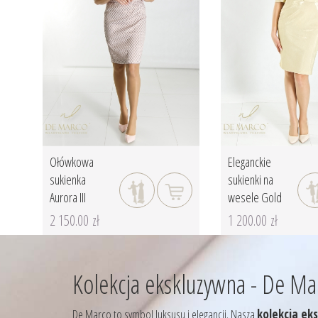
Ołówkowa
Eleganckie
sukienka
sukienki na
Aurora III
wesele Gold
2 150.00 zł
1 200.00 zł
Kolekcja ekskluzywna - De Ma
De Marco to symbol luksusu i elegancji. Nasza
kolekcja ek