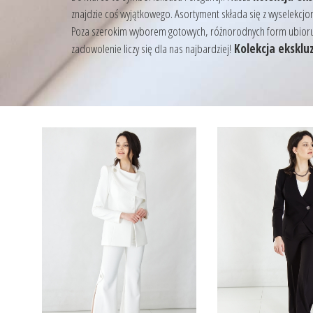
znajdzie coś wyjątkowego. Asortyment składa się z wyselekcj
Poza szerokim wyborem gotowych, różnorodnych form ubioru o
zadowolenie liczy się dla nas najbardziej!
Kolekcja ekskl