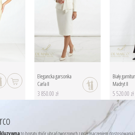
Elegancka garsonka
Biały garnit
Carla II
Madryt II
3 850.00 zł
5 520.00 zł
rco
skluzywna
to bogaty zbiór ubrań tworzonych z przeznaczeniem dostosowania kre