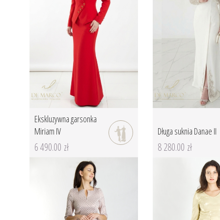
Ekskluzywna garsonka
Miriam IV
Długa suknia Danae II
6 490.00 zł
8 280.00 zł