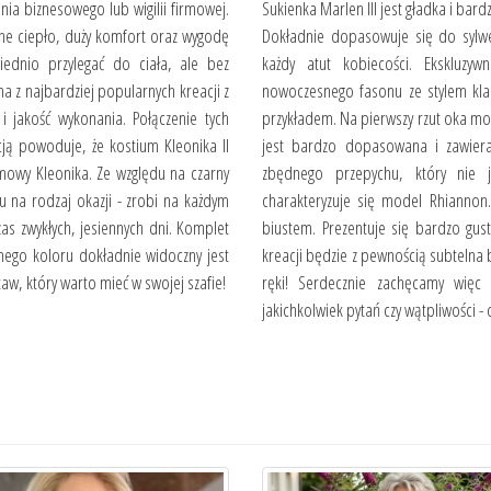
ia biznesowego lub wigilii firmowej.
Sukienka Marlen III jest gładka i ba
mne ciepło, duży komfort oraz wygodę
Dokładnie dopasowuje się do sylwet
iednio przylegać do ciała, ale bez
każdy atut kobiecości. Ekskluzy
 z najbardziej popularnych kreacji z
nowoczesnego fasonu ze stylem klas
 i jakość wykonania. Połączenie tych
przykładem. Na pierwszy rzut oka mo
ją powoduje, że kostium Kleonika II
jest bardzo dopasowana i zawiera 
imowy Kleonika. Ze względu na czarny
zbędnego przepychu, który nie j
du na rodzaj okazji - zrobi na każdym
charakteryzuje się model Rhiannon
as zwykłych, jesiennych dni. Komplet
biustem. Prezentuje się bardzo gust
nego koloru dokładnie widoczny jest
kreacji będzie z pewnością subtelna 
aw, który warto mieć w swojej szafie!
ręki! Serdecznie zachęcamy wię
jakichkolwiek pytań czy wątpliwości -