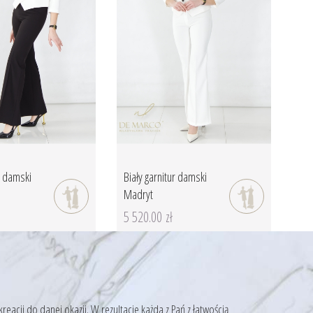
ur damski
Biały garnitur damski
Madryt
5 520.00 zł
acji do danej okazji. W rezultacie każda z Pań z łatwością