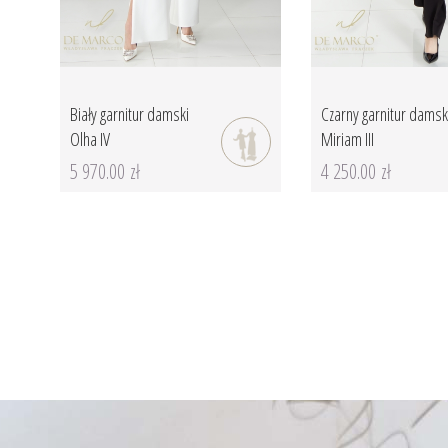
Biały garnitur damski
Czarny garnitur damsk
Olha IV
Miriam III
5 970.00 zł
4 250.00 zł