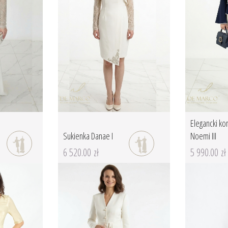
Elegancki ko
Sukienka Danae I
Noemi III
6 520.00 zł
5 990.00 zł