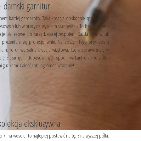
- damski garnitur
ent każdej garderoby. Taka kreacja doskonale sprawdzi się
esowych lub w pracy na wysokim stanowisku. To bardzo ważny
cje biznesowe lub zarządzającej zespołem. Każda z Pań w tak
 i prezentuje się profesjonalnie. Najlepszym tego przykładem
riam. To uniwersalna kreacja wizytowa, która sprawdzi się w
 się z czarnych, dopasowanych spodni w kant oraz ze złoto-
i guzikami. Całość robi ogromne wrażenie!
kolekcja ekskluzywna
nki na wesele, to najlepiej postawić na tę, z najwyższej półki.