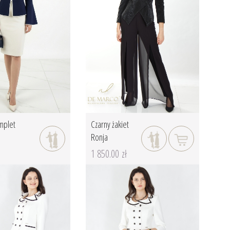
mplet
Czarny żakiet
Ronja
1 850.00 zł