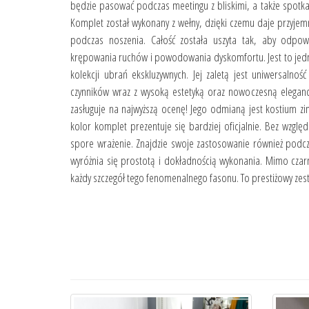
będzie pasować podczas meetingu z bliskimi, a także spotkan
Komplet został wykonany z wełny, dzięki czemu daje przyje
podczas noszenia. Całość została uszyta tak, aby odpow
krępowania ruchów i powodowania dyskomfortu. Jest to jedna
kolekcji ubrań ekskluzywnych. Jej zaletą jest uniwersalność
czynników wraz z wysoką estetyką oraz nowoczesną eleganc
zasługuje na najwyższą ocenę! Jego odmianą jest kostium z
kolor komplet prezentuje się bardziej oficjalnie. Bez wzglę
spore wrażenie. Znajdzie swoje zastosowanie również podcz
wyróżnia się prostotą i dokładnością wykonania. Mimo czar
każdy szczegół tego fenomenalnego fasonu. To prestiżowy zest