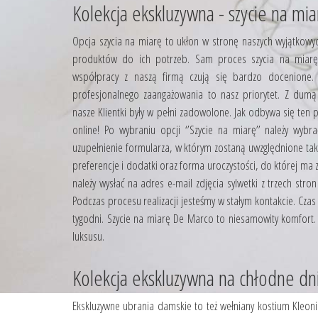
Kolekcja ekskluzywna - szycie na mia
Opcja szycia na miarę to ukłon w stronę naszych wyjątkowy
produktów do ich potrzeb. Sam proces szycia na miarę
współpracy z naszą firmą czują się bardzo docenione. 
profesjonalnego zaangażowania to nasz priorytet. Z dum
nasze Klientki były w pełni zadowolone. Jak odbywa się te
online! Po wybraniu opcji ‘’Szycie na miarę’’ należy wyb
uzupełnienie formularza, w którym zostaną uwzględnione taki
preferencje i dodatki oraz forma uroczystości, do której ma
należy wysłać na adres e-mail zdjęcia sylwetki z trzech stron
Podczas procesu realizacji jesteśmy w stałym kontakcie. Czas
tygodni. Szycie na miarę De Marco to niesamowity komfort.
luksusu.
Kolekcja ekskluzywna na chłodne dn
Ekskluzywne ubrania damskie to też wełniany kostium Kleonik