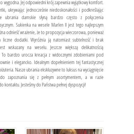
rdzo wygodna. Jej odpowiedni krój zapewnia wyjątkowy komfort.
ki, ukrywając jednocześnie niedoskonałości i podkreślając
wne ubrania damskie słyną bardzo często z połączenia
ycznym. Sukienka na wesele Marlen II jest tego najlepszym
żna odnieść wrażenie, że to propozycja wieczorowa, ponieważ
liczne dodatki. Wyróżnia ją natomiast subtelność i brak
est wskazany na weselu. Jeszcze większą delikatnością
. To bardzo urocza kreacja z widocznymi zdobieniami pod
ownie i elegancko. Idealnym dopełnieniem tej fantastycznej
biżuteria. Nasze ubrania ekskluzywne to luksus na wyciągnięcie
c do zapoznania się z pełnym asortymentem, a w razie
 do kontaktu. Jesteśmy do Państwa pełnej dyspozycji!