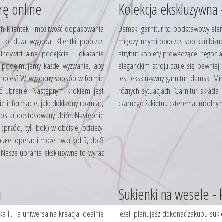
rę online
Kolekcja ekskluzywna 
ch Klientek i możliwość dopasowania
Damski garnitur to podstawowy elem
 to duża wygoda. Klientki podczas
między innymi podczas spotkań bizn
Indywidualne podejście i okazanie
atrybut kobiety prowadzącej negocja
ą podejmujemy każde wyzwanie, aby
eleganckim stroju czuje się pewniej
n proces? W wygodny sposób w formie
jest ekskluzywny garnitur damski Mi
rać ubranie. Następnym krokiem jest
różnych sytuacjach. Garnitur składa
e informacje, jak: dokładny rozmiar,
czarnego żakietu z czterema, modnym
 zostać dostosowany ubiór. Następnie
 (przód, tył, bok) w obcisłej odzieży.
 całej operacji może trwać od 5, do 8
 Nasze ubrania ekskluzywne to wyraz
i
Sukienki na wesele - 
a II. Ta uniwersalna kreacja idealnie
Jeżeli planujesz dokonać zakupu sukie