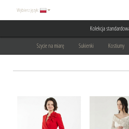
Wybierz język:
Kolekcja standardow
Szycie na miarę
Sukienki
Kostiumy
Basic
Dodatki
Garnitury damskie
Odzież wizytowa
Odzież dyplomatyczna