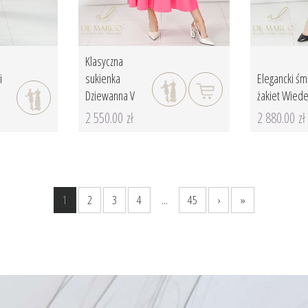
Klasyczna
i
sukienka
Elegancki ś
Dziewanna V
żakiet Wied
2 550.00 zł
2 880.00 zł
1
2
3
4
...
45
›
»