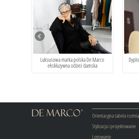
ancja. Ekskluzywna
Modne sukienki na wesele jesienią
rojektu...
Orientacyjna tabela rozmi
Stylizacja i projektowanie
Logowanie