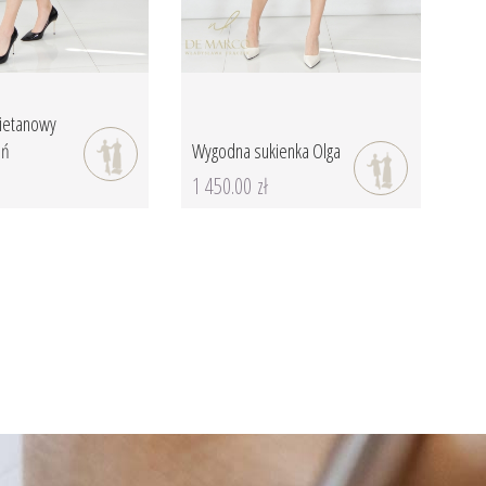
mietanowy
eń
Wygodna sukienka Olga
1 450.00 zł