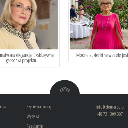
Potęga kobiecości w czerwieni. Modelująca
Sztuka idealnego dopasowan
garsonka dla Ko...
szycie na miarę ..
arów
Szycie na miarę
info@demarco.pl
+48 731 309 307
Wysyłka
Regulamin