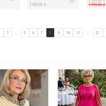
3 490.00 zł
3 990.00 zł
‹
1
...
5
6
7
8
9
10
11
...
21