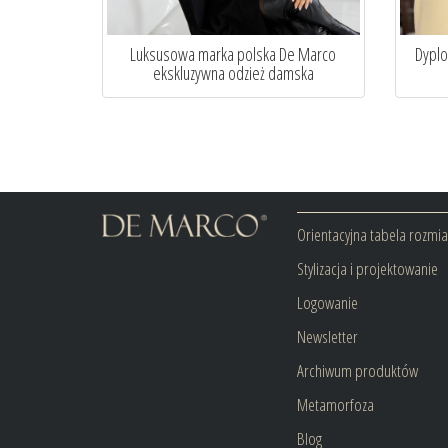
Luksusowa marka polska De Marco
Dyplo
ekskluzywna odzież damska
Orientacyjna tabela rozmi
Stylizacja i projektowanie
Logowanie
Newsletter
Archiwum produktów
Metamorfoza
Blog