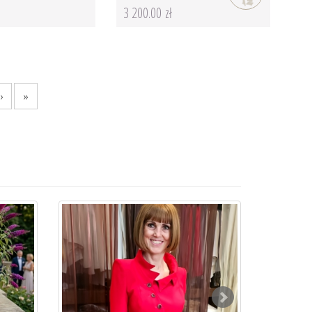
3 200.00 zł
›
»