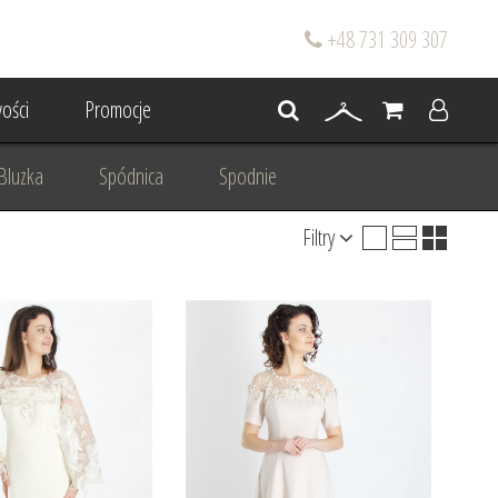
+48 731 309 307
ości
Promocje
Bluzka
Spódnica
Spodnie
Filtry
go
Dla mamy wesela
 wesele
Projektowanie/ Stylizacja