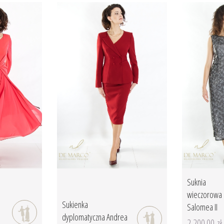
Suknia
wieczorowa
Sukienka
Salomea II
dyplomatyczna Andrea
2 200.00 zł