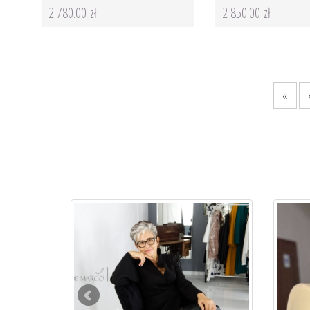
2 780.00 zł
2 850.00 zł
«