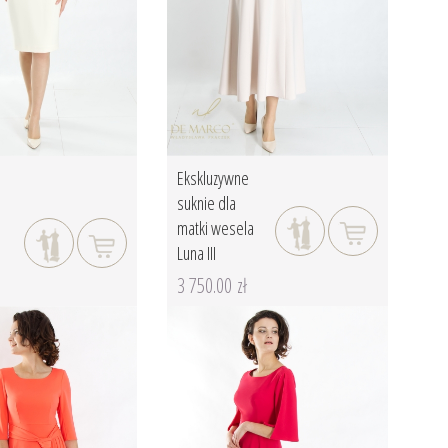
Ekskluzywne
suknie dla
matki wesela
Luna III
3 750.00 zł