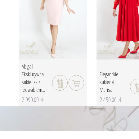
Abigail
Ekskluzywna
Eleganckie
sukienka z
sukienki
jedwabiem...
Marisa
2 990.00 zł
2 450.00 zł