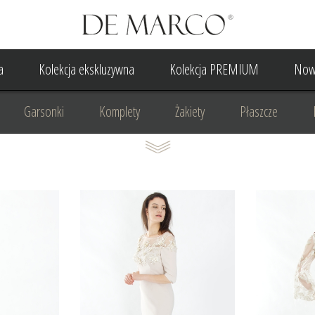
a
Kolekcja ekskluzywna
Kolekcja PREMIUM
Now
Garsonki
Komplety
Żakiety
Płaszcze
Suknia Wieczorowa
Suknia Ślubna
Do ślubu cywilne
Odzież biznesowa
Na komunię
Na rocznicę
Na