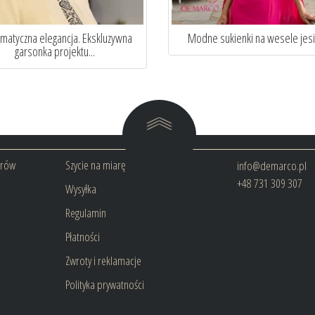
matyczna elegancja. Ekskluzywna
Modne sukienki na wesele jes
garsonka projektu...
arów
Szycie na miarę
info@demarco.pl
+48 731 309 307
Wysyłka
Regulamin
Płatności
Zwroty i reklamacje
Polityka prywatności