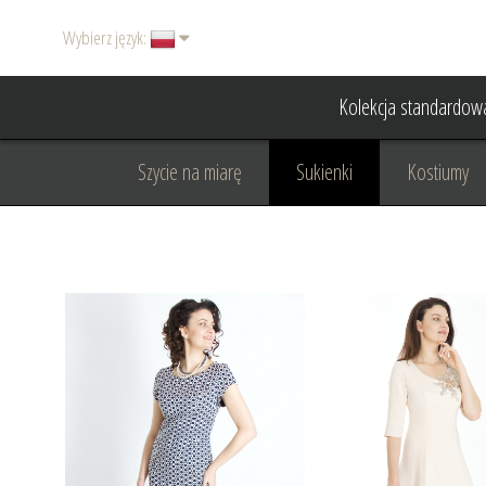
Wybierz język:
Kolekcja standardow
Szycie na miarę
Sukienki
Kostiumy
Basic
Dodatki
Garnitury damskie
Odzież wizytowa
Odzież dyplomatyczna