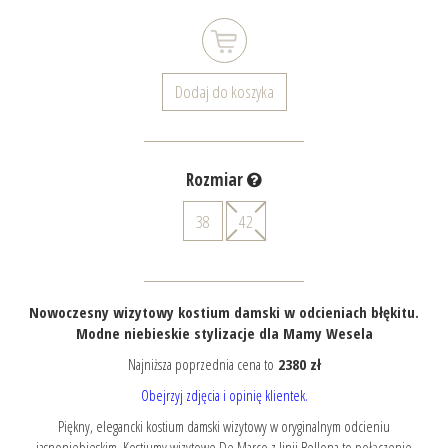
Dodaj do koszyka
Rozmiar
38
42
Nowoczesny wizytowy kostium damski w odcieniach błękitu.
Modne niebieskie stylizacje dla Mamy Wesela
Najniższa poprzednia cena to
2380 zł
Obejrzyj zdjęcia i opinię klientek.
Piękny, elegancki kostium damski wizytowy w oryginalnym odcieniu
jasnoniebieskim. Kostiumy wizytowe De Marco z linii Bellona to połączenie