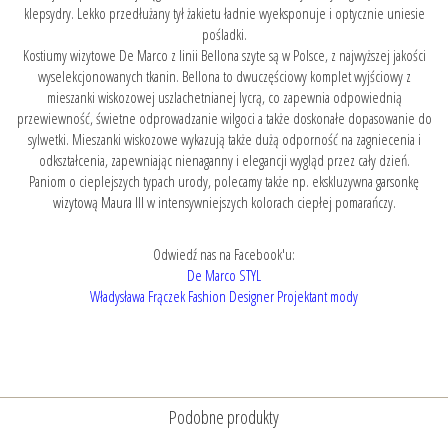
klepsydry. Lekko przedłużany tył żakietu ładnie wyeksponuje i optycznie uniesie
pośladki.
Kostiumy wizytowe De Marco z linii Bellona szyte są w Polsce, z najwyższej jakości
wyselekcjonowanych tkanin. Bellona to dwuczęściowy komplet wyjściowy z
mieszanki wiskozowej uszlachetnianej lycrą, co zapewnia odpowiednią
przewiewność, świetne odprowadzanie wilgoci a także doskonałe dopasowanie do
sylwetki. Mieszanki wiskozowe wykazują także dużą odporność na zagniecenia i
odkształcenia, zapewniając nienaganny i elegancji wygląd przez cały dzień.
Paniom o cieplejszych typach urody, polecamy także np. ekskluzywna
garsonkę
wizytową Maura III
w intensywniejszych kolorach ciepłej pomarańczy.
Odwiedź nas na Facebook'u:
De Marco STYL
Władysława Frączek Fashion Designer Projektant mody
Podobne produkty