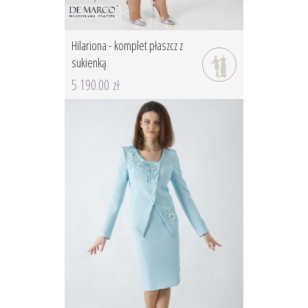
Hilariona - komplet płaszcz z
sukienką
5 190.00 zł