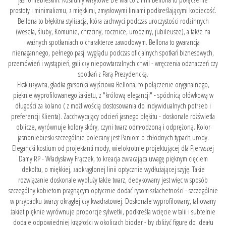
prostoty i minimalizmu, z miękkimi, zmysłowymi liniami podkreślającymi kobiecość.
Bellona to błękitna stylizacja, która zachwyci podczas uroczystości rodzinnych
(wesela, śluby, Komunie, chrzciny, rocznice, urodziny, jubileusze), a także na
ważnych spotkaniach o charakterze zawodowym. Bellona to gwarancja
nienagannego, pełnego pasji wyglądu podczas oficjalnych spotkań biznesowych,
przemówień i wystąpień, gali czy niepowtarzalnych chwil - wręczenia odznaczeń czy
spotkań z Parą Prezydencką.
Ekskluzywna, gładka garsonka wyjściowa Bellona, to połączenie oryginalnego,
pięknie wyprofilowanego żakietu, z "królową elegancji" - spódnicą ołówkową w
długości za kolano ( z możliwością dostosowania do indywidualnych potrzeb i
preferencji Klienta). Zacchwycający odcień jasnego błękitu - doskonale rożświetla
oblicze, wyrównuje kolory skóry, czyni twarz odmłodzoną i odprężoną. Kolor
jasnoniebieski szczególnie polecany jest Paniom o chłodnych typach urody.
Elegancki kostium od projektanti mody, wielokrotnie projektującej dla Pierwszej
Damy RP - Władysławy Frączek, to kreacja zwracająca uwagę pięknym cięciem
dekoltu, o miękkiej, zaokrąglonej linii optycznie wydłużającej szyję. Takie
rozwiązanie doskonale wydłuży także twarz, dedykowany jest więc w sposób
szczególny kobietom pragnącym optycznie dodać rysom szlachetności - szczególnie
w przypadku twarzy okrągłej czy kwadratowej. Doskonale wyprofilowany, taliowany
żakiet pięknie wyrównuje proporcje sylwetki, podkreśla wcięcie w talii i subtelnie
dodaje odpowiedniej krągłości w okolicach bioder - by zbliżyć figurę do ideału