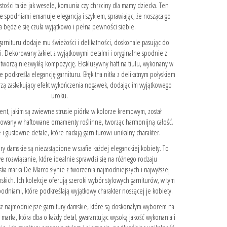
ości takie jak wesele, komunia czy chrzciny dla mamy dziecka. Ten
e spodniami emanuje elegancją i szykiem, sprawiając, że nosząca go
a będzie się czuła wyjątkowo i pełna pewności siebie.
 garnituru dodaje mu świeżości i delikatności, doskonale pasując do
ci. Dekorowany żakiet z wyjątkowymi detalmi i oryginalne spodnie z
tworzą niezwykłą kompozycję. Ekskluzywny haft na tiulu, wykonany w
ale podkreśla elegancję garnituru. Błękitna nitka z delikatnym połyskiem
tworzą zaskakujący efekt wykończenia nogawek, dodając im wyjątkowego
uroku.
t, jakim są zwiewne strusie piórka w kolorze kremowym, został
wany w haftowane ornamenty roślinne, tworząc harmonijną całość.
i gustowne detale, które nadają garniturowi unikalny charakter.
ry damskie są niezastąpione w szafie każdej eleganckiej kobiety. To
e rozwiązanie, które idealnie sprawdzi się na różnego rodzaju
lska marka De Marco słynie z tworzenia najmodniejszych i najwyższej
skich. Ich kolekcje oferują szeroki wybór stylowych garniturów, w tym
podniami, które podkreślają wyjątkowy charakter noszącej je kobiety.
z najmodniejsze garnitury damskie, które są doskonałym wyborem na
a marka, która dba o każdy detal, gwarantując wysoką jakość wykonania i