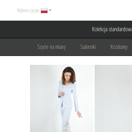
Wybierz język:
Kolekcja standardow
Szycie na miarę
Sukienki
Kostiumy
Basic
Dodatki
Garnitury damskie
Odzież wizytowa
Odzież dyplomatyczna