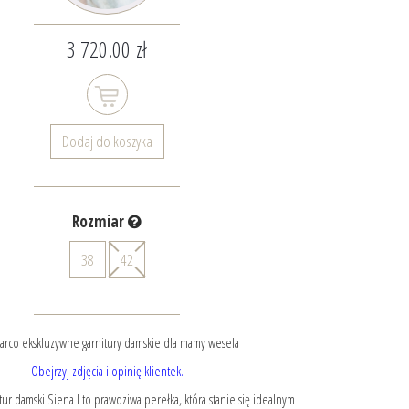
3 720.00 zł
Dodaj do koszyka
Rozmiar
38
42
rco ekskluzywne garnitury damskie dla mamy wesela
Obejrzyj zdjęcia i opinię klientek.
tur damski Siena I to prawdziwa perełka, która stanie się idealnym