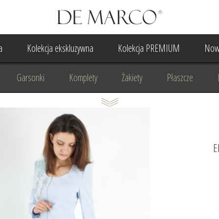
a
Kolekcja ekskluzywna
Kolekcja PREMIUM
Now
Garsonki
Komplety
Żakiety
Płaszcze
Suknia Wieczorowa
Suknia Ślubna
Do ślubu cywilne
Odzież biznesowa
Na komunię
Na rocznicę
Na
E