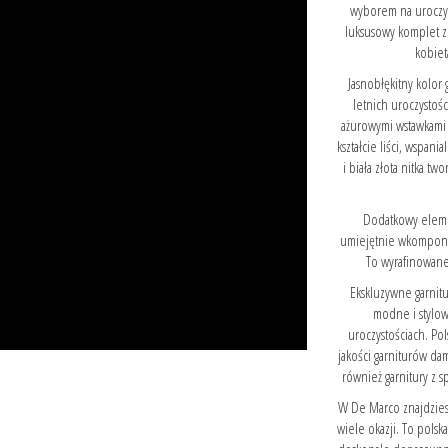
wyborem na uroczyst
luksusowy komplet z
kobiet
Jasnobłękitny kolor
letnich uroczystoś
ażurowymi wstawkami 
kształcie liści, wspani
i biała złota nitka 
Dodatkowy elemen
umiejętnie wkompono
To wyrafinowane 
Ekskluzywne garnitu
modne i stylow
uroczystościach. Po
jakości garniturów dam
również garnitury z s
W De Marco znajdzies
wiele okazji. To polsk