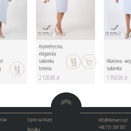
Asymetryczna,
elegancka
et
sukienka
Hilariona - wi
ą
Ismena
sukienka
2 120.00 zł
1 950.00 zł
arów
Szycie na miarę
info@demarco.pl
+48 731 309 307
Wysyłka