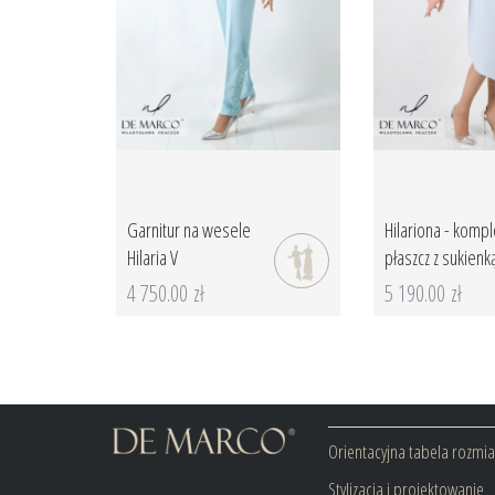
Garnitur na wesele
Hilariona - kompl
Hilaria V
płaszcz z sukienk
4 750.00 zł
5 190.00 zł
Orientacyjna tabela rozmi
Stylizacja i projektowanie