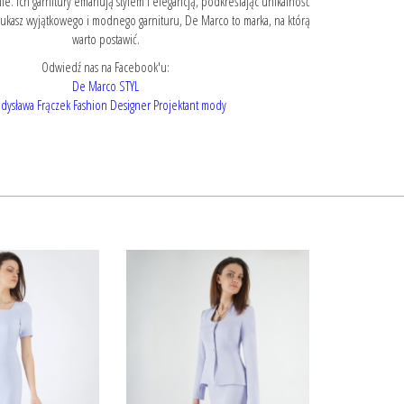
. Ich garnitury emanują stylem i elegancją, podkreślając unikalność
 szukasz wyjątkowego i modnego garnituru, De Marco to marka, na którą
warto postawić.
Odwiedź nas na Facebook'u:
De Marco STYL
dysława Frączek Fashion Designer Projektant mody