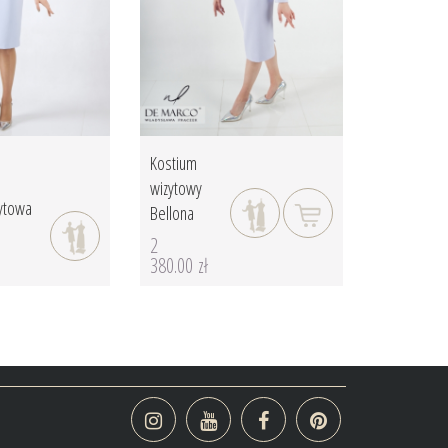
Kostium
wizytowy
zytowa
Bellona
2
380.00 zł