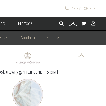
+48 731 309 307
ości
Promocje
Bluzka
Spódnica
Spodnie
go
Dla mamy wesela
 wesele
Projektowanie/ Stylizacja
kskluzywny garnitur damski Siena I