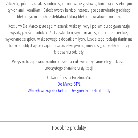
Żakiecik, spódniczka jak i spodnie są dekorowane gustowną koronką ze srebrnymi
cyrkoniami i koralikami. Całość tworzy bardzo interesujące zestawienie gładkiego
błękitnego materiału z delikatną fakturą błękitnej kwiatowej koronki.
Kostiumy De Marco szyte są z mieszanki wiskozy, lycry i poliamidu co gwarantuje
wysoką jakość produktu. Podszewki do naszych kreacji są delikatne i cienkie,
wykonane ze splotu wiskozowego z dodatkiem lycry. Użycie tego rodzaju tkanin ma
funkcje oddychające i zapobiega prześwitywaniu, mięciu się, odkształcaniu czy
fałdowaniu odzieży.
Wszystko to zapewnia komfort noszenia i ułatwia utrzymanie eleganckiego i
uroczystego charakteru stylizacji.
Odwiedź nas na Facebook'u:
De Marco STYL
Władysława Frączek Fashion Designer Projektant mody
Podobne produkty