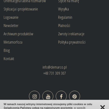
Orientacyjna tabela rozmiarów
Szycie na miarę
Stylizacja i projektowanie
Wysyłka
Logowanie
Regulamin
Newsletter
Płatności
Archiwum produktów
Zwroty i reklamacje
Metamorfoza
Polityka prywatności
Blog
Kontakt
info@demarco.pl
+48 731 309 307
×
W ramach naszej witryny internetowej stosujemy pliki cookies w celu
świadczenia Państwu usług na najwyższym poziomie
, w sposób