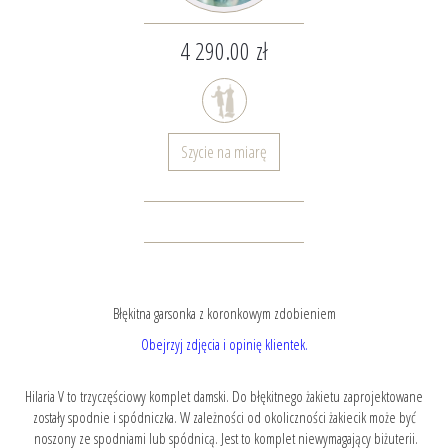
4 290.00 zł
Szycie na miarę
Błękitna garsonka z koronkowym zdobieniem
Obejrzyj zdjęcia i opinię klientek.
Hilaria V to trzyczęściowy komplet damski. Do błękitnego żakietu zaprojektowane
zostały spodnie i spódniczka. W zależności od okoliczności żakiecik może być
noszony ze spodniami lub spódnicą. Jest to komplet niewymagający biżuterii.