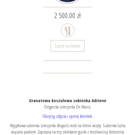
2 500.00 zł
Szycie na miarę
Granatowa koszulowa sukienka Adriene
Elegancka szmizjerka De Marco
Obejrzyj zdjęcia i opinię klientek.
Wyjątkowa sukienka szmizjerka długości midi na letnie wizyty. Sukienka luźna
wiązana paskiem. Zapinana na trzy oblekane guziki z możliwością dołożenia