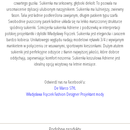
czwartego guzika. Sukienka ma seksowny, głęboki dekolt. To pozwala na
urozmaicenie stylizacji ulubionym naszyjnikiem. Sukienka ma luźniejszy, zwiewny
fason. Talia jest ładnie podkreślona zawijanym, długim paskiem typu szarfa.
Swobodnie puszczony pasek ładnie układa się na lekko marszczonej strukturze
spódnicy sukienki. Szmizjerka sukienka Adriene z podszewką w interpretacji
polskiej projektantki i stylistki Władysławy Frączek. Sukienka jest elegancka i zarazem
bardzo kobieca. Unikatowego wyglądu nadają modelowi rękawki 3/4 z wywijanym
mankietem w połączeniu ze wsuwanymi, sportowymi kieszonkami. Dużym atutem
sukienki jest perfekcyjne odszycie z tkanin najwyższej jakości, które dobrze
oddychają, zapewniając komfort noszenia. Sukienka koszulowa Adriene jest
idealną opcją wizytową na letnie miesiące.
Odwiedź nas na Facebook'u:
De Marco STYL
Władysława Frączek Fashion Designer Projektant mody
Podobne produkty