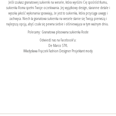
Jeśli szukasz granatowej sukienki na wesele, która wyróżni Cię spośród tłumu,
sukienka Roma spełni Twoje oczekiwania. Jej wyjątkowy design, staranne detale i
wysoka jakość wykonania sprawiają, że jest to sukienka, która przyciąga uwagę i
zachwyca. Niech ta granatowa sukienka na wesele stanie się Twoją pierwszą i
najlepszą opcją, abyś czuła się pewna siebie i olśniewająca w tym ważnym dniu.
Polecamy:
Granatowa plisowana sukienka Rode
Odwiedź nas na Facebook'u:
De Marco STYL
Władysława Frączek Fashion Designer Projektant mody