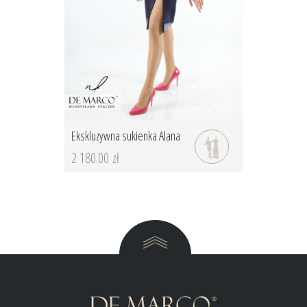
Ekskluzywna sukienka Alana
2 180.00 zł