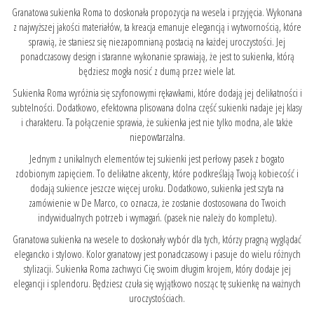
Granatowa sukienka Roma to doskonała propozycja na wesela i przyjęcia. Wykonana
z najwyższej jakości materiałów, ta kreacja emanuje elegancją i wytwornością, które
sprawią, że staniesz się niezapomnianą postacią na każdej uroczystości. Jej
ponadczasowy design i staranne wykonanie sprawiają, że jest to sukienka, którą
będziesz mogła nosić z dumą przez wiele lat.
Sukienka Roma wyróżnia się szyfonowymi rękawkami, które dodają jej delikatności i
subtelności. Dodatkowo, efektowna plisowana dolna część sukienki nadaje jej klasy
i charakteru. Ta połączenie sprawia, że sukienka jest nie tylko modna, ale także
niepowtarzalna.
Jednym z unikalnych elementów tej sukienki jest perłowy pasek z bogato
zdobionym zapięciem. To delikatne akcenty, które podkreślają Twoją kobiecość i
dodają sukience jeszcze więcej uroku. Dodatkowo, sukienka jest szyta na
zamówienie w De Marco, co oznacza, że zostanie dostosowana do Twoich
indywidualnych potrzeb i wymagań. (pasek nie należy do kompletu).
Granatowa sukienka na wesele to doskonały wybór dla tych, którzy pragną wyglądać
elegancko i stylowo. Kolor granatowy jest ponadczasowy i pasuje do wielu różnych
stylizacji. Sukienka Roma zachwyci Cię swoim długim krojem, który dodaje jej
elegancji i splendoru. Będziesz czuła się wyjątkowo nosząc tę sukienkę na ważnych
uroczystościach.