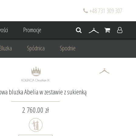
+48 731 309 307
ości
Promocje
Bluzka
Spódnica
Spodnie
go
Dla mamy wesela
 wesele
Projektowanie/ Stylizacja
owa bluzka Abelia w zestawie z sukienką
2 760.00 zł