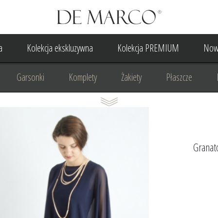
a
Kolekcja ekskluzywna
Kolekcja PREMIUM
Now
Garsonki
Komplety
Żakiety
Płaszcze
Suknia Wieczorowa
Suknia Ślubna
Do ślubu cywilne
Odzież biznesowa
Na komunię
Na rocznicę
Na
Granat