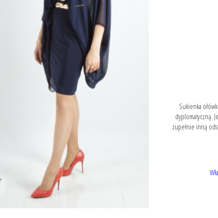
Sukienka ołówko
dyplomatyczną. Je
zupełnie inną odsło
Wła