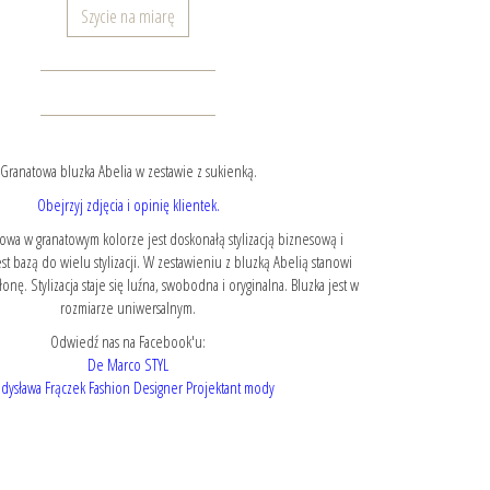
Szycie na miarę
Granatowa bluzka Abelia w zestawie z sukienką.
Obejrzyj zdjęcia i opinię klientek.
wa w granatowym kolorze jest doskonałą stylizacją biznesową i
st bazą do wielu stylizacji. W zestawieniu z bluzką Abelią stanowi
nę. Stylizacja staje się luźna, swobodna i oryginalna. Bluzka jest w
rozmiarze uniwersalnym.
Odwiedź nas na Facebook'u:
De Marco STYL
dysława Frączek Fashion Designer Projektant mody