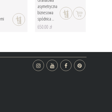
Granatowa
asymetryczna
biznesowa
emi
spódnica ...
650.00 zł