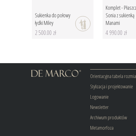
Komplet - Płaszc
Sukienka do połowy
Sonia z sukienką
łydki Miley
Manami
2 500.00 zł
4 990.00 zł
Orientacyjna tabela rozmi
Stylizacja i projektowanie
Logowanie
Newsletter
Archiwum produktów
Metamorfoza