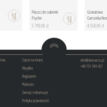
z
Płaszcz do sukienki
Granatowa
Psyche
Garsonka No
5 790.00 zł
4 550.00 zł
arów
Szycie na miarę
info@demarco.pl
+48 731 309 307
Wysyłka
Regulamin
Płatności
Zwroty i reklamacje
Polityka prywatności