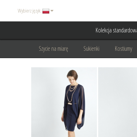
Wybierz język:
Kolekcja standardow
Szycie na miarę
Sukienki
Kostiumy
Basic
Dodatki
Garnitury damskie
Odzież wizytowa
Odzież dyplomatyczna