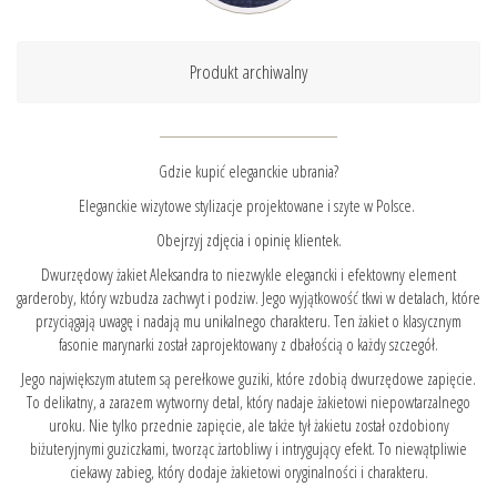
Produkt archiwalny
Gdzie kupić eleganckie ubrania?
Eleganckie wizytowe stylizacje projektowane i szyte w Polsce.
Obejrzyj zdjęcia i opinię klientek.
Dwurzędowy żakiet Aleksandra to niezwykle elegancki i efektowny element
garderoby, który wzbudza zachwyt i podziw. Jego wyjątkowość tkwi w detalach, które
przyciągają uwagę i nadają mu unikalnego charakteru. Ten żakiet o klasycznym
fasonie marynarki został zaprojektowany z dbałością o każdy szczegół.
Jego największym atutem są perełkowe guziki, które zdobią dwurzędowe zapięcie.
To delikatny, a zarazem wytworny detal, który nadaje żakietowi niepowtarzalnego
uroku. Nie tylko przednie zapięcie, ale także tył żakietu został ozdobiony
biżuteryjnymi guziczkami, tworząc żartobliwy i intrygujący efekt. To niewątpliwie
ciekawy zabieg, który dodaje żakietowi oryginalności i charakteru.