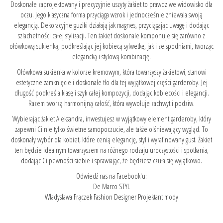
Doskonałe zaprojektowany i precyzyjnie uszyty żakiet to prawdziwe widowisko dla
oczu. Jego klasyczna forma przyciąga wzrok i jednocześnie zniewala swoją
elegancją. Dekoracyjne guziki działają jak magnes, przyciągając uwagę i dodając
szlachetności całej stylizacji. Ten żakiet doskonale komponuje się zarówno z
ołówkową sukienką, podkreślając jej kobiecą sylwetkę, jak i ze spodniami, tworząc
elegancką i stylową kombinację.
Ołówkowa sukienka w kolorze kremowym, która towarzyszy żakietowi, stanowi
estetyczne zamknięcie i doskonałe tło dla tej wyjątkowej części garderoby. Jej
długość podkreśla klasę i szyk całej kompozycji, dodając kobiecości i elegancji.
Razem tworzą harmonijną całość, która wywołuje zachwyt i podziw.
Wybierając żakiet Aleksandra, inwestujesz w wyjątkowy element garderoby, który
zapewni Ci nie tylko świetne samopoczucie, ale także olśniewający wygląd. To
doskonały wybór dla kobiet, które cenią elegancję, styl i wyrafinowany gust. Żakiet
ten będzie idealnym towarzyszem na różnego rodzaju uroczystości i spotkania,
dodając Ci pewności siebie i sprawiając, że będziesz czuła się wyjątkowo.
Odwiedź nas na Facebook'u:
De Marco STYL
Władysława Frączek Fashion Designer Projektant mody