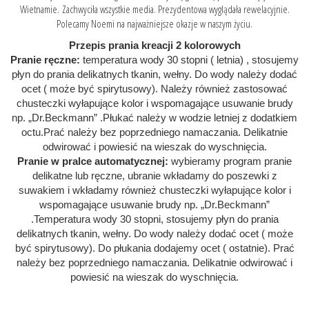
Wietnamie. Zachwyciła wszystkie media. Prezydentowa wyglądała rewelacyjnie.
Polecamy Noemi na najważniejsze okazje w naszym życiu.
Przepis prania kreacji 2 kolorowych
Pranie ręczne:
temperatura wody 30 stopni ( letnia) , stosujemy
płyn do prania delikatnych tkanin, wełny. Do wody należy dodać
ocet ( może być spirytusowy). Należy również zastosować
chusteczki wyłapujące kolor i wspomagające usuwanie brudy
np. „Dr.Beckmann” .
Płukać należy w wodzie letniej z dodatkiem
octu.
Prać należy bez poprzedniego namaczania.
Delikatnie
odwirować i powiesić na wieszak do wyschnięcia.
Pranie w pralce automatycznej:
wybieramy program pranie
delikatne lub ręczne, ubranie wkładamy do poszewki z
suwakiem i wkładamy również chusteczki wyłapujące kolor i
wspomagające usuwanie brudy np. „Dr.Beckmann”
.
Temperatura wody 30 stopni, stosujemy płyn do prania
delikatnych tkanin, wełny. Do wody należy dodać ocet ( może
być spirytusowy).
Do płukania dodajemy ocet ( ostatnie)
. Prać
należy bez poprzedniego namaczania.
Delikatnie odwirować i
powiesić na wieszak do wyschnięcia.