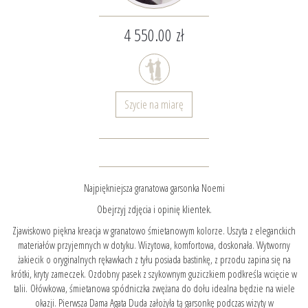
4 550.00 zł
Szycie na miarę
Najpiękniejsza granatowa garsonka Noemi
Obejrzyj zdjęcia i opinię klientek.
Zjawiskowo piękna kreacja w granatowo śmietanowym kolorze. Uszyta z eleganckich
materiałów przyjemnych w dotyku. Wizytowa, komfortowa, doskonała. Wytworny
żakiecik o oryginalnych rękawkach z tyłu posiada bastinkę, z przodu zapina się na
krótki, kryty zameczek. Ozdobny pasek z szykownym guziczkiem podkreśla wcięcie w
talii. Ołówkowa, śmietanowa spódniczka zwężana do dołu idealna będzie na wiele
okazji. Pierwsza Dama Agata Duda założyła tą garsonkę podczas wizyty w