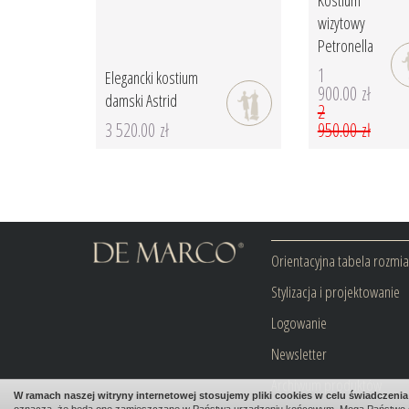
Kostium
wizytowy
Petronella
1
Elegancki kostium
900.00 zł
damski Astrid
2
3 520.00 zł
950.00 zł
Orientacyjna tabela rozmi
Stylizacja i projektowanie
Logowanie
Newsletter
Archiwum produktów
W ramach naszej witryny internetowej stosujemy pliki cookies w celu świadczen