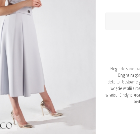
Elegancka sukienka
Oryginalna gó
dekoltu. Gustowne g
wcięcie w talii a 
w tańcu. Cindy to krea
będ