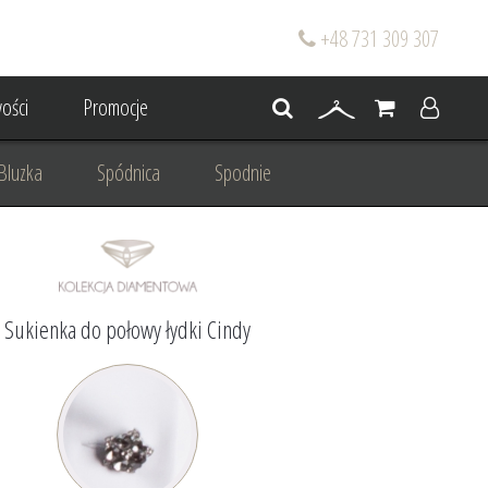
+48 731 309 307
ości
Promocje
Bluzka
Spódnica
Spodnie
go
Dla mamy wesela
 wesele
Projektowanie/ Stylizacja
Sukienka do połowy łydki Cindy