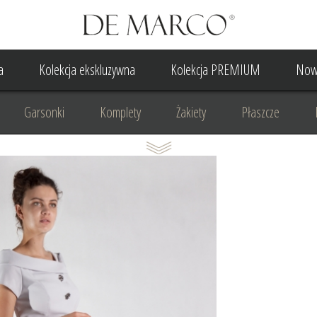
a
Kolekcja ekskluzywna
Kolekcja PREMIUM
Now
Garsonki
Komplety
Żakiety
Płaszcze
Suknia Wieczorowa
Suknia Ślubna
Do ślubu cywilne
Odzież biznesowa
Na komunię
Na rocznicę
Na