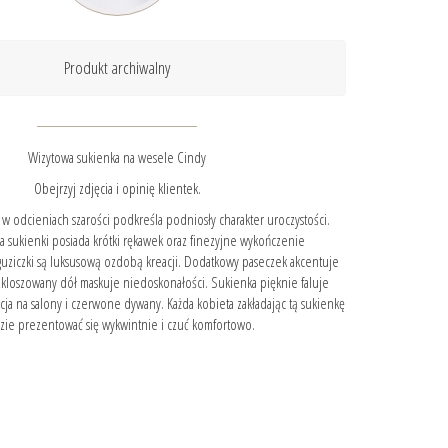
Produkt archiwalny
Wizytowa sukienka na wesele Cindy
Obejrzyj zdjęcia i opinię klientek.
 w odcieniach szarości podkreśla podniosły charakter uroczystości.
ra sukienki posiada krótki rękawek oraz finezyjne wykończenie
uziczki są luksusową ozdobą kreacji. Dodatkowy paseczek akcentuje
rozkloszowany dół maskuje niedoskonałości. Sukienka pięknie faluje
cja na salony i czerwone dywany. Każda kobieta zakładając tą sukienkę
zie prezentować się wykwintnie i czuć komfortowo.