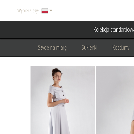
Wybierz język:
Kolekcja standardow
Szycie na miarę
Sukienki
Kostiumy
Basic
Dodatki
Garnitury damskie
Odzież wizytowa
Odzież dyplomatyczna