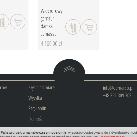
Wieczorowy
garnitur
damski
Lamassu
4 100.00 zł
arów
Szycie na miarę
info@demarco.pl
+48 731 309 307
Wysyłka
Regulamin
Płatności
Zwroty i reklamacje
ia Państwu usług na najwyższym poziomie
, w sposób dostosowany do indywidualnych potr