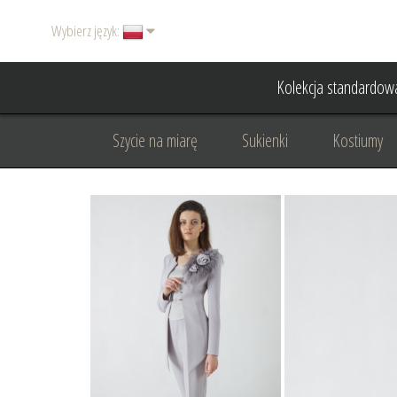
Wybierz język:
Kolekcja standardow
Szycie na miarę
Sukienki
Kostiumy
Basic
Dodatki
Garnitury damskie
Odzież wizytowa
Odzież dyplomatyczna