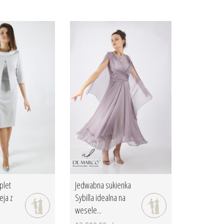
plet
Jedwabna sukienka
eja z
Sybilla idealna na
wesele...