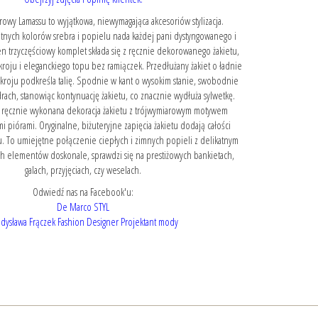
rowy Lamassu to wyjątkowa, niewymagająca akcesoriów stylizacja.
etnych kolorów srebra i popielu nada każdej pani dystyngowanego i
n trzyczęściowy komplet składa się z ręcznie dekorowanego żakietu,
kroju i eleganckiego topu bez ramiączek. Przedłużany żakiet o ładnie
i kroju podkreśla talię. Spodnie w kant o wysokim stanie, swobodnie
drach, stanowiąc kontynuację żakietu, co znacznie wydłuża sylwetkę.
 ręcznie wykonana dekoracja żakietu z trójwymiarowym motywem
mi piórami. Oryginalne, biżuteryjne zapięcia żakietu dodają całości
u. To umiejętne połączenie ciepłych i zimnych popieli z delikatnym
h elementów doskonale, sprawdzi się na prestiżowych bankietach,
galach, przyjęciach, czy weselach.
Odwiedź nas na Facebook'u:
De Marco STYL
dysława Frączek Fashion Designer Projektant mody