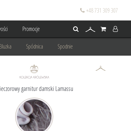
+48 731 309 307
ości
Promocje
Bluzka
Spódnica
Spodnie
go
Dla mamy wesela
 wesele
Projektowanie/ Stylizacja
eczorowy garnitur damski Lamassu