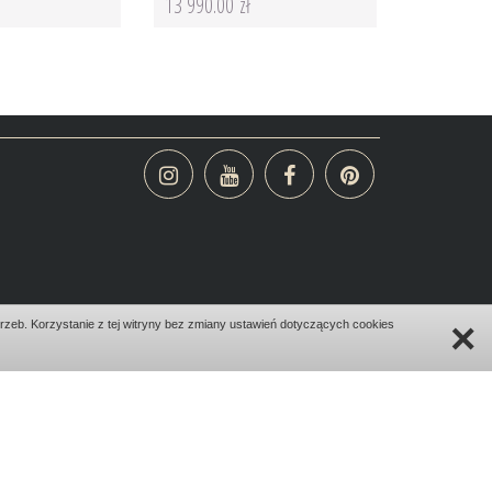
13 990.00 zł
×
zeb. Korzystanie z tej witryny bez zmiany ustawień dotyczących cookies
design:
bombadilo.pl
|cms:
kotonski.pl