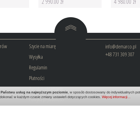
2 990.00 zł
4 980.00 zł
arów
Szycie na miarę
info@demarco.pl
+48 731 309 307
Wysyłka
Regulamin
Płatności
Zwroty i reklamacje
ia Państwu usług na najwyższym poziomie
, w sposób dostosowany do indywidualnych potr
dokonać w każdym czasie zmiany ustawień dotyczących cookies.
Więcej informacji…
Polityka prywatności