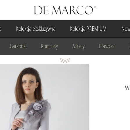
a
Kolekcja ekskluzywna
Kolekcja PREMIUM
Now
Garsonki
Komplety
Żakiety
Płaszcze
Suknia Wieczorowa
Suknia Ślubna
Do ślubu cywilne
Odzież biznesowa
Na komunię
Na rocznicę
Na
Wi