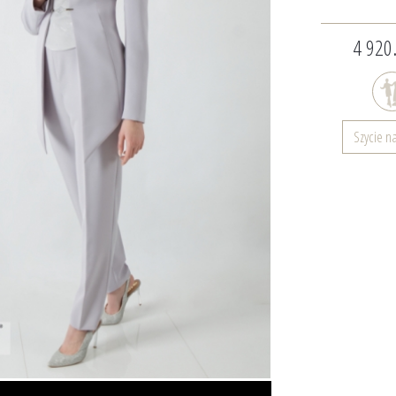
4 920.
Szycie n