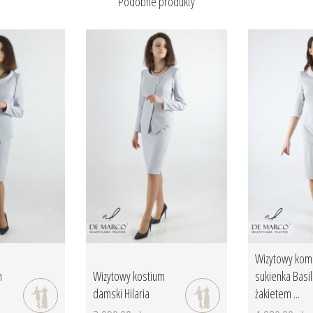
Podobne produkty
Wizytowy kom
m
Wizytowy kostium
sukienka Basil
damski Hilaria
żakietem ...