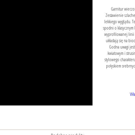
Garnitur wieczo
Zestawienie szlach
lekkiego wyglądu. Te
spodni o klasycznym 
wyprofilowanej lini
układają się na bio
Godna uwagi jest
kwiatowym i strusi
stylowego charakter
połyskiem srebrnyc
Wła