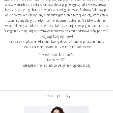
w zestawieniach z sukienką koktajlową, dodając jej elegancji, jak i w wieczorowych
kreacjach, gdzie jego blask z pewnością przyciągnie uwagę. Pudrowy fioletowy pas
od De Marco to niezastąpiony element w garderobie każdej kobiety, który łączy w
sobie modny design, praktyczność i efektowne zdobienia. Nie tylko subtelnie
wyszczupla talię, ale także dodaje blasku każdej stylizacji, czyniąc ją niezapomnianą.
Dlatego nie czekaj i daj się oczarować temu wspaniałemu dodatkowi, który podkreśli
Twój wyjątkowy styl i urok!
Nasz pasek z cyrkonami Glamour I tworzy doskonały duet w połączeniu np. z
eleganckim kombinezonem Lila
w tej samej kolorystyce.
Odwiedź nas na Facebook'u:
De Marco STYL
Władysława Frączek Fashion Designer Projektant mody
Podobne produkty