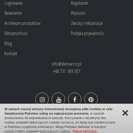
Logowanie
Regulamin
Newsletter
Płatności
Archiwum produktów
Zwroty i reklamacje
Metamorfoza
Polityka prywatności
Blog
Kontakt
info@demarco.pl
+48 731 309 307
×
W ramach naszej witryny internetowej stosujemy pliki cookies w celu
świadczenia Państwu usług na najwyższym poziomie
, w sposób
design:
bombadilo.pl
|cms:
kotonski.pl
dostosowany do indywidualnych potrzeb. Korzystanie z tej witryny bez
zmiany ustawień dotyczących cookies oznacza, że będą one zamieszczane
w Państwa urządzeniu końcowym. Mogą Państwo dokonać w każdym
czasie zmiany ustawień dotyczących cookies.
Więcej informacji…