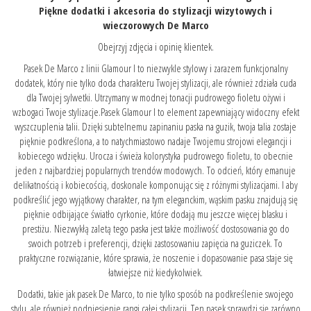
Piękne dodatki i akcesoria do stylizacji wizytowych i
wieczorowych De Marco
Obejrzyj zdjęcia i opinię klientek.
Pasek De Marco z linii Glamour I to niezwykle stylowy i zarazem funkcjonalny
dodatek, który nie tylko doda charakteru Twojej stylizacji, ale również zdziała cuda
dla Twojej sylwetki. Utrzymany w modnej tonacji pudrowego fioletu ożywi i
wzbogaci Twoje stylizacje.Pasek Glamour I to element zapewniający widoczny efekt
wyszczuplenia talii. Dzięki subtelnemu zapinaniu paska na guzik, twoja talia zostaje
pięknie podkreślona, a to natychmiastowo nadaje Twojemu strojowi elegancji i
kobiecego wdzięku. Urocza i świeża kolorystyka pudrowego fioletu, to obecnie
jeden z najbardziej popularnych trendów modowych. To odcień, który emanuje
delikatnością i kobiecością, doskonale komponując się z różnymi stylizacjami. I aby
podkreślić jego wyjątkowy charakter, na tym eleganckim, wąskim pasku znajdują się
pięknie odbijające światło cyrkonie, które dodają mu jeszcze więcej blasku i
prestiżu. Niezwykłą zaletą tego paska jest także możliwość dostosowania go do
swoich potrzeb i preferencji, dzięki zastosowaniu zapięcia na guziczek. To
praktyczne rozwiązanie, które sprawia, że noszenie i dopasowanie pasa staje się
łatwiejsze niż kiedykolwiek.
Dodatki, takie jak pasek De Marco, to nie tylko sposób na podkreślenie swojego
stylu, ale również podniesienie rangi całej stylizacji. Ten pasek sprawdzi się zarówno