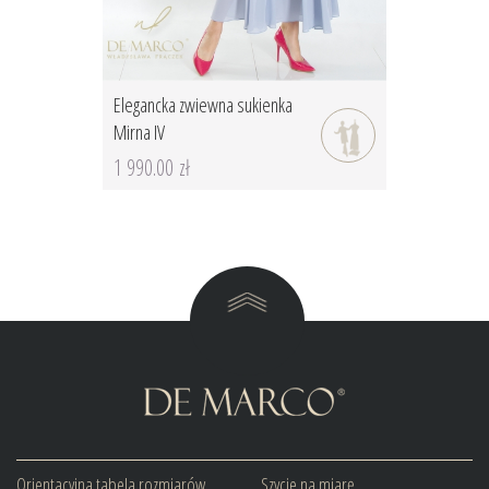
Elegancka zwiewna sukienka
Mirna IV
1 990.00 zł
Orientacyjna tabela rozmiarów
Szycie na miarę