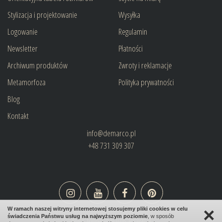
Stylizacja i projektowanie
Wysyłka
Logowanie
Regulamin
Newsletter
Płatności
Archiwum produktów
Zwroty i reklamacje
Metamorfoza
Polityka prywatności
Blog
Kontakt
info@demarco.pl
+48 731 309 307
×
W ramach naszej witryny internetowej stosujemy pliki cookies w celu
świadczenia Państwu usług na najwyższym poziomie
, w sposób
design:
bombadilo.pl
|cms:
kotonski.pl