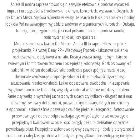
Aniela III można zaprezentować się niezwykle efektownie podczas wydarzeń,
imprez i uroczystości w środkowisku lokalnym, koncertach, wystawach, Dożynkach
czy Dniach Miasta. Stylowa sukienka w kwiaty De Marco to także przepiękny i modny
look dla Pań na wakacyjnym wyjeździe zarówno w zagranicznych kurortach - Dubaju,
Tunezji, Turcji, Egipcie etc, jak i nad polskim morzem - podczas randki,
romantycznej kolacji czy spacerze.
Modna sukienka w kwiatki De Marco - Aniela III to zaprojektowana przez
projektantkę Pierwszej Damy RP - Władysławę Frączek - luksusowa sukienka
rozkloszowana, dedykowana na lato. Kreacja zwraca uwagę luźnym, bardzo
zwiewnym i komfortowym fasonem i przepiękną kolorystyką. Rozkloszowany krój
sukienki, w którym dodatkowo talię podkreśla pasek spójny z resztą kreacji -
doskonale wyrównuje proporcje sylwetki i daje możliwość dyskretnego
zatuszowania niedoskonałości. Lekko dopasowana, swobodna linia zapewnia
wyjątkowe poczucie komfortu, wygody, a materiał wrażenie miękkiego otulenia.
Panie z sylwetką o wyraźniej zaznaczonych udach czy łydkach - długość maxi oraz
obszerny, zwiewny dół sukienki, pozwoli ukryć obszary, których nie chcemy
eksponować, jednocześnie pozwalając czuć się pięknie i elegancko. Zastosowanie
przewiewnego i dobrze odprowadzającego wilgoć szyfonu wiskozowego o
przepięknym kwiatowym wzorze oraz okrągły dekolt - delikatnie optycznie
powiekszają biust. Przepiękne szyfonowe rękawy z asymetrią - dodają eteryczności
subtelności całej kreacji. Aniela III to stylizacja wyjątkowo prezentują się nie tylko