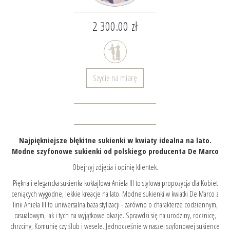
2 300.00 zł
Szycie na miarę
Najpiękniejsze błękitne sukienki w kwiaty idealna na lato.
Modne szyfonowe sukienki od polskiego producenta De Marco
Obejrzyj zdjęcia i opinię klientek.
Piękna i elegancka sukienka koktajlowa Aniela III to stylowa propozycja dla Kobiet
ceniących wygodne, lekkie kreacje na lato. Modne sukienki w kwiatki De Marco z
linii Aniela III to uniwersalna baza stylizacji - zarówno o charakterze codziennym,
casualowym, jak i tych na wyjątkowe okazje. Sprawdzi się na urodziny, rocznicę,
chrzciny, Komunię czy ślub i wesele. Jednocześnie w naszej szyfonowej sukience