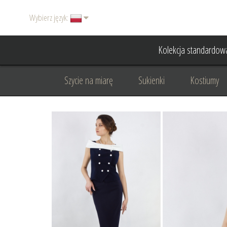
Wybierz język:
Kolekcja standardow
Szycie na miarę
Sukienki
Kostiumy
Basic
Dodatki
Garnitury damskie
Odzież wizytowa
Odzież dyplomatyczna