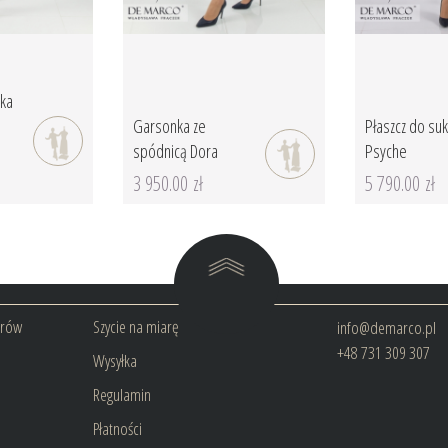
nka
Garsonka ze
Płaszcz do suk
spódnicą Dora
Psyche
3 950.00 zł
5 790.00 zł
arów
Szycie na miarę
info@demarco.pl
+48 731 309 307
Wysyłka
Regulamin
Płatności