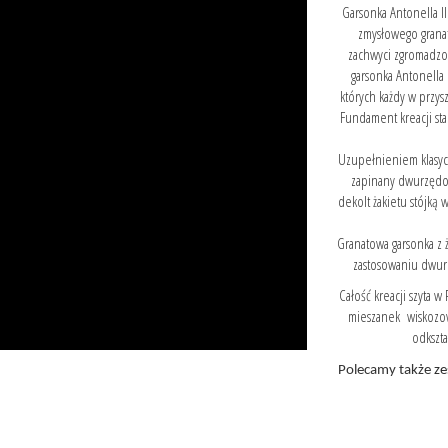
Garsonka Antonella III
zmysłowego granat
zachwyci zgromadzon
garsonka Antonella
których każdy w przy
Fundament kreacji st
Uzupełnieniem klasycz
zapinany dwurzędo
dekolt żakietu stójką 
Granatowa garsonka z ż
zastosowaniu dwurzę
Całość kreacji szyta 
mieszanek wiskozowy
odkszta
Polecamy także
ze