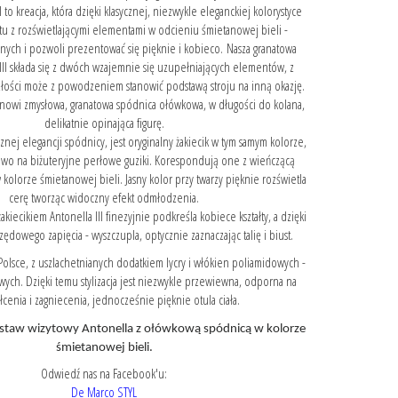
 to kreacja, która dzięki klasycznej, niezwykle eleganckiej kolorystyce
u z rozświetlającymi elementami w odcieniu śmietanowej bieli -
ych i pozwoli prezentować się pięknie i kobieco. Nasza granatowa
 III składa się z dwóch wzajemnie się uzupełniających elementów, z
szłości może z powodzeniem stanowić podstawą stroju na inną okazję.
anowi zmysłowa, granatowa spódnica ołówkowa, w długości do kolana,
delikatnie opinająca figurę.
nej elegancji spódnicy, jest oryginalny żakiecik w tym samym kolorze,
wo na biżuteryjne perłowe guziki. Korespondują one z wieńczącą
w kolorze śmietanowej bieli. Jasny kolor przy twarzy pięknie rozświetla
cerę tworząc widoczny efekt odmłodzenia.
akiecikiem Antonella III finezyjnie podkreśla kobiece kształty, a dzięki
dowego zapięcia - wyszczupla, optycznie zaznaczając talię i biust.
w Polsce, z uszlachetnianych dodatkiem lycry i włókien poliamidowych -
ch. Dzięki temu stylizacja jest niezwykle przewiewna, odporna na
łcenia i zagniecenia, jednocześnie pięknie otula ciała.
staw wizytowy Antonella z ołówkową spódnicą w kolorze
śmietanowej bieli.
Odwiedź nas na Facebook'u:
De Marco STYL