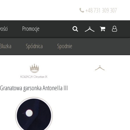
+48 731 309 307
ości
Promocje
Bluzka
Spódnica
Spodnie
go
Dla mamy wesela
 wesele
Projektowanie/ Stylizacja
Granatowa garsonka Antonella III