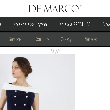
a
Kolekcja ekskluzywna
Kolekcja PREMIUM
Now
Garsonki
Komplety
Żakiety
Płaszcze
Suknia Wieczorowa
Suknia Ślubna
Do ślubu cywilne
Odzież biznesowa
Na komunię
Na rocznicę
Na