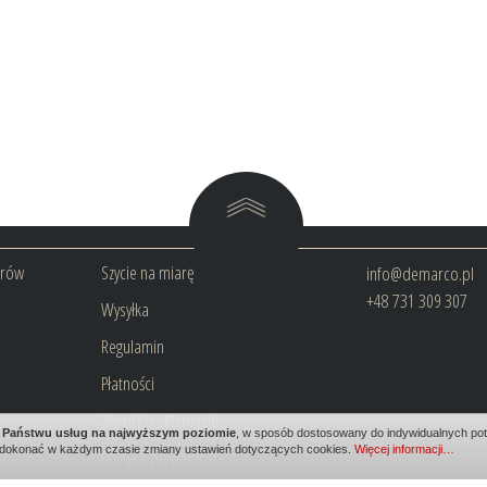
arów
Szycie na miarę
info@demarco.pl
+48 731 309 307
Wysyłka
Regulamin
Płatności
Zwroty i reklamacje
ia Państwu usług na najwyższym poziomie
, w sposób dostosowany do indywidualnych potr
dokonać w każdym czasie zmiany ustawień dotyczących cookies.
Więcej informacji…
Polityka prywatności