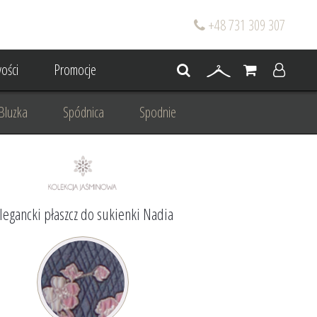
+48 731 309 307
ości
Promocje
Bluzka
Spódnica
Spodnie
go
Dla mamy wesela
 wesele
Projektowanie/ Stylizacja
legancki płaszcz do sukienki Nadia