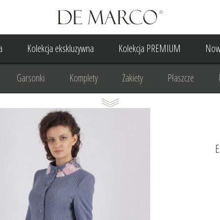
a
Kolekcja ekskluzywna
Kolekcja PREMIUM
Now
Garsonki
Komplety
Żakiety
Płaszcze
Suknia Wieczorowa
Suknia Ślubna
Do ślubu cywilne
Odzież biznesowa
Na komunię
Na rocznicę
Na
E