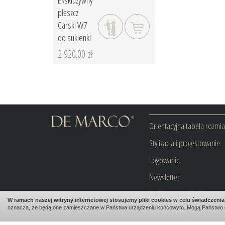
Ekskluzywny
płaszcz
Carski W7
do sukienki
2 920.00 zł
Orientacyjna tabela rozmi
Stylizacja i projektowanie
Logowanie
Newsletter
Archiwum produktów
W ramach naszej witryny internetowej stosujemy pliki cookies w celu świadczen
oznacza, że będą one zamieszczane w Państwa urządzeniu końcowym. Mogą Państwo 
Metamorfoza