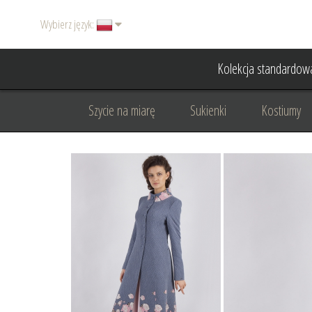
Wybierz język:
Kolekcja standardow
Szycie na miarę
Sukienki
Kostiumy
Basic
Dodatki
Garnitury damskie
Odzież wizytowa
Odzież dyplomatyczna