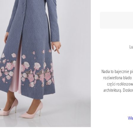
Lu
Nadia to bajecznie pi
rozświetlona blado 
części rozkloszo
architekturą. Doskon
Wła