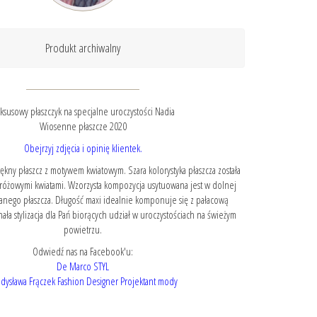
Produkt archiwalny
ksusowy płaszczyk na specjalne uroczystości Nadia
Wiosenne płaszcze 2020
Obejrzyj zdjęcia i opinię klientek.
ękny płaszcz z motywem kwiatowym. Szara kolorystyka płaszcza została
różowymi kwiatami. Wzorzysta kompozycja usytuowana jest w dolnej
wanego płaszcza. Długość maxi idealnie komponuje się z pałacową
ała stylizacja dla Pań biorących udział w uroczystościach na świeżym
powietrzu.
Odwiedź nas na Facebook'u:
De Marco STYL
dysława Frączek Fashion Designer Projektant mody