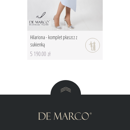
Hilariona - komplet płaszcz z
sukienką
5 190.00 zł