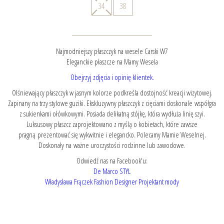
34
38
Najmodniejszy płaszczyk na wesele Carski W7
Eleganckie płaszcze na Mamy Wesela
Obejrzyj zdjęcia i opinię klientek.
Olśniewający płaszczyk w jasnym kolorze podkreśla dostojność kreacji wizytowej.
Zapinany na trzy stylowe guziki. Ekskluzywny płaszczyk z cięciami doskonale współgra
z sukienkami ołówkowymi. Posiada delikatną stójkę, która wydłuża linię szyi.
Luksusowy płaszcz zaprojektowano z myślą o kobietach, które zawsze
pragną prezentować się wykwitnie i elegancko. Polecamy Mamie Weselnej.
Doskonały na ważne uroczystości rodzinne lub zawodowe.
Odwiedź nas na Facebook'u:
De Marco STYL
Władysława Frączek Fashion Designer Projektant mody