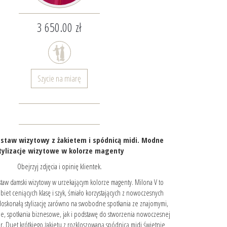
3 650.00 zł
Szycie na miarę
staw wizytowy z żakietem i spódnicą midi. Modne
tylizacje wizytowe w kolorze magenty
Obejrzyj zdjęcia i opinię klientek.
staw damski wizytowy w urzekającym kolorze magenty. Milona V to
biet ceniących klasę i szyk, śmiało korzystających z nowoczesnych
oskonałą stylizację zarówno na swobodne spotkania ze znajomymi,
ne, spotkania biznesowe, jak i podstawę do stworzenia nowoczesnej
zór. Duet krótkiego żakietu z rozkloszowaną spódnicą midi świetnie