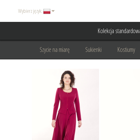
Wybierz język:
Kolekcja standardow
Szycie na miarę
Sukienki
Kostiumy
Basic
Dodatki
Garnitury damskie
Odzież wizytowa
Odzież dyplomatyczna