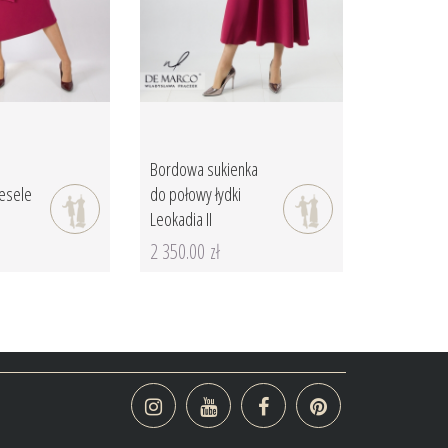
Bordowa sukienka
wesele
do połowy łydki
Leokadia II
2 350.00 zł