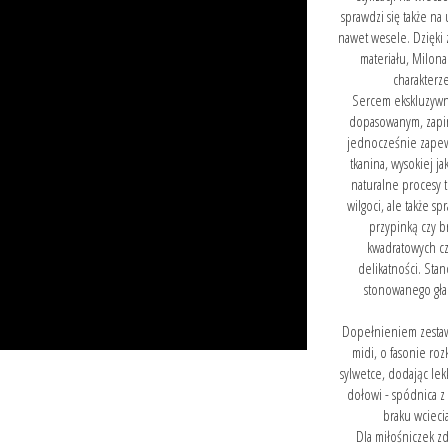
sprawdzi się także na
nawet wesele. Dzięki 
materiału, Milona
charakterz
Sercem ekskluzywne
dopasowanym, zapin
jednocześnie zapewn
tkanina, wysokiej j
naturalne procesy 
wilgoci, ale także s
przypinką czy b
kwadratowych czy
delikatności. Sta
stonowanego gła
Dopełnieniem zestaw
midi, o fasonie ro
sylwetce, dodając lek
dołowi - spódnica 
braku wciecia
Dla miłośniczek z