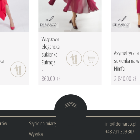
Wizytowa
elegancka
Asymetryczna
sukienka
ka
sukienka na 
Eufrazja
Nimfa
1
860.00 zł
2 840.00 zł
arów
Szycie na miarę
info@demarco.pl
+48 731 309 307
Wysyłka