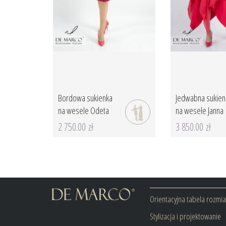
Bordowa sukienka
Jedwabna sukien
na wesele Odeta
na wesele Janna
2 750.00 zł
3 850.00 zł
Orientacyjna tabela rozmi
Stylizacja i projektowanie