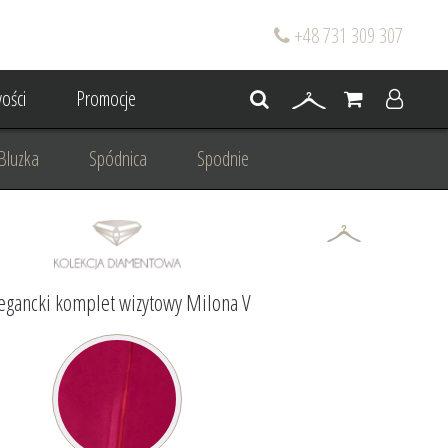
+48 731 309 307
ości
Promocje
Bluzka
Spódnica
Spodnie
go
Dla mamy wesela
 wesele
Projektowanie/ Stylizacja
egancki komplet wizytowy Milona V