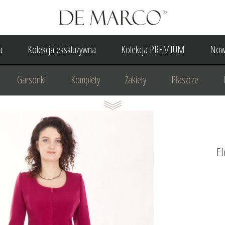
a
Kolekcja ekskluzywna
Kolekcja PREMIUM
Now
Garsonki
Komplety
Żakiety
Płaszcze
Suknia Wieczorowa
Suknia Ślubna
Do ślubu cywilne
Odzież biznesowa
Na komunię
Na rocznicę
Na
El