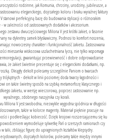
 uroczystości rodzinne, jak Komunia, chrzciny, urodziny, jubileusze, a
zastosowaniu eleganckiego, dojrzałego koloru i braku wyraźnej faktury
 V stanowi perfekcyjną bazę do budowania stylizacji o różnorakim
e - w zależności od zastosowanych dodatków i akcesorium.
go zestawu dwuczęściowego Milona V jest krótki żakiet, o fasonie
any na dykretny zamek błyskawiczny. Podnosi to komfort noszenia,
iając nowoczesny charakter i funkcjonalność żakietu. Zastosowana
akości mieszanka wiskozowa uszlachetniana lycrą, nie tylko wspomaga
termoregulacji, gwarantując przewiewność i dobre odprowadzanie
prawia, że żakiet świetnie prezentuje się z eleganckimi dodatkami, np.
roszką. Okrągły dekolt polecamy szczególnie Paniom o twarzach
 trójkątnych - dekolt w linii poziomej doda twarzy łagodności i
nowi on także świetny sposób na szybką metamorfozę klasycznego i
dkiego żakietu, w wersję wieczorową, poprzez zastosowanie np.
wyraźnego, zdobnego naszyjnika czy korali.
u Milona V jest swobodna, niezwykle wygodna spódnica w długości
zkloszowanym, także w kolorze magenty. Materiał pięknie pracuje na
kości i podkreślając kobiecość. Dzięki krojowi rozszerzającemu się ku
z powodzeniem wymodeluje sylwetkę Pań o szerszych ramionach czy
 w talii, zbliżając figurę do upragnionych kształtów klepsydry.
decydowanych, dojrzałych kolorów, polecamy także między innymi