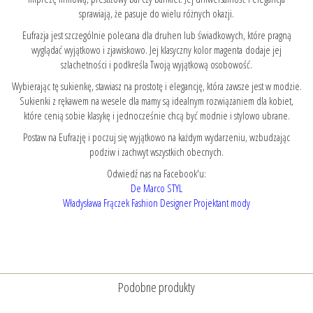
sprawiają, że pasuje do wielu różnych okazji.
Eufrazja jest szczególnie polecana dla druhen lub świadkowych, które pragną
wyglądać wyjątkowo i zjawiskowo. Jej klasyczny kolor magenta dodaje jej
szlachetności i podkreśla Twoją wyjątkową osobowość.
Wybierając tę sukienkę, stawiasz na prostotę i elegancję, która zawsze jest w modzie.
Sukienki z rękawem na wesele dla mamy są idealnym rozwiązaniem dla kobiet,
które cenią sobie klasykę i jednocześnie chcą być modnie i stylowo ubrane.
Postaw na Eufrazję i poczuj się wyjątkowo na każdym wydarzeniu, wzbudzając
podziw i zachwyt wszystkich obecnych.
Odwiedź nas na Facebook'u:
De Marco STYL
Władysława Frączek Fashion Designer Projektant mody
Podobne produkty