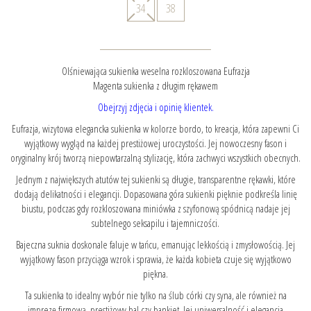
34
38
Olśniewająca sukienka weselna rozkloszowana Eufrazja
Magenta sukienka z długim rękawem
Obejrzyj zdjęcia i opinię klientek.
Eufrazja, wizytowa elegancka sukienka w kolorze bordo, to kreacja, która zapewni Ci
wyjątkowy wygląd na każdej prestiżowej uroczystości. Jej nowoczesny fason i
oryginalny krój tworzą niepowtarzalną stylizację, która zachwyci wszystkich obecnych.
Jednym z największych atutów tej sukienki są długie, transparentne rękawki, które
dodają delikatności i elegancji. Dopasowana góra sukienki pięknie podkreśla linię
biustu, podczas gdy rozkloszowana miniówka z szyfonową spódnicą nadaje jej
subtelnego seksapilu i tajemniczości.
Bajeczna suknia doskonale faluje w tańcu, emanując lekkością i zmysłowością. Jej
wyjątkowy fason przyciąga wzrok i sprawia, że każda kobieta czuje się wyjątkowo
piękna.
Ta sukienka to idealny wybór nie tylko na ślub córki czy syna, ale również na
imprezę firmową, prestiżowy bal czy bankiet. Jej uniwersalność i elegancja