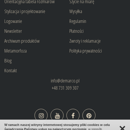
Orientacyjna tabela rozmiarów
Szycie na miarę
Stylizacja i projektowanie
Wysyłka
Logowanie
Regulamin
Newsletter
Płatności
Archiwum produktów
Zwroty i reklamacje
Metamorfoza
Polityka prywatności
Blog
Kontakt
info@demarco.pl
+48 731 309 307
×
W ramach naszej witryny internetowej stosujemy pliki cookies w celu
świadczenia Państwu usług na najwyższym poziomie
, w sposób