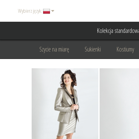
Wybierz język:
Kolekcja standardow
Szycie na miarę
Sukienki
Kostiumy
Basic
Dodatki
Garnitury damskie
Odzież wizytowa
Odzież dyplomatyczna