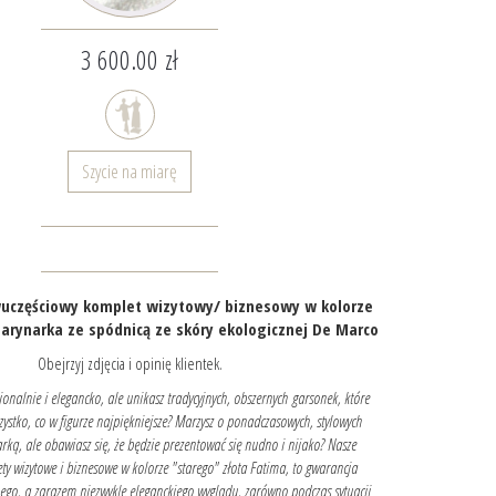
3 600.00 zł
Szycie na miarę
uczęściowy komplet wizytowy/ biznesowy w kolorze
arynarka ze spódnicą ze skóry ekologicznej De Marco
Obejrzyj zdjęcia i opinię klientek.
jonalnie i elegancko, ale unikasz tradycyjnych, obszernych garsonek, które
ystko, co w figurze najpiękniejsze? Marzysz o ponadczasowych, stylowych
rką, ale obawiasz się, że będzie prezentować się nudno i nijako? Nasze
ty wizytowe i biznesowe w kolorze "starego" złota Fatima, to gwarancja
go, a zarazem niezwykle eleganckiego wyglądu, zarówno podczas sytuacji