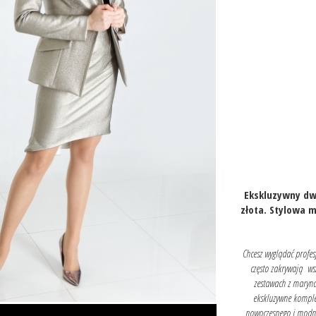
Ekskluzywny dw
złota. Stylowa m
Chcesz wyglądać profes
często zakrywają wsz
zestawach z maryna
ekskluzywne komple
nowoczesnego i modne