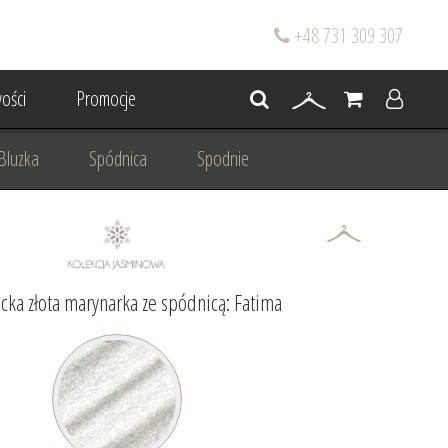
+48 731 309 307
ości
Promocje
Bluzka
Spódnica
Spodnie
go
Dla mamy wesela
 wesele
Projektowanie/ Stylizacja
cka złota marynarka ze spódnicą: Fatima