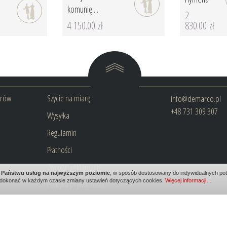
komunię ...
2
4 150.00 zł
830.00 zł
arów
Szycie na miarę
info@demarco.pl
+48 731 309 307
Wysyłka
Regulamin
Płatności
Zwroty i reklamacje
ia Państwu usług na najwyższym poziomie
, w sposób dostosowany do indywidualnych potr
dokonać w każdym czasie zmiany ustawień dotyczących cookies.
Więcej informacji…
Polityka prywatności