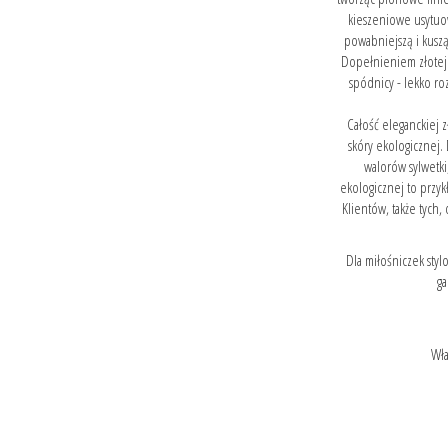
kieszeniowe usytuow
powabniejszą i kuszą
Dopełnieniem złotej 
spódnicy - lekko ro
Całość eleganckiej zł
skóry ekologicznej
walorów sylwetki
ekologicznej to przykł
Klientów, także tych
Dla miłośniczek sty
ga
Wła