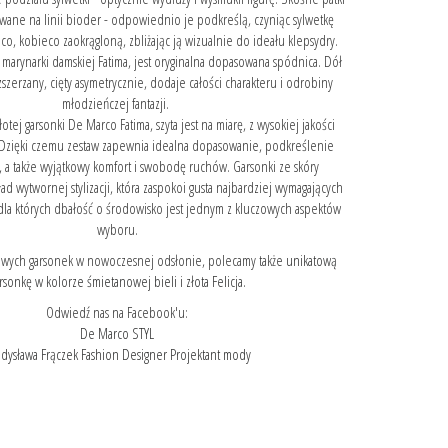
ane na linii bioder - odpowiednio je podkreślą, czyniąc sylwetkę
co, kobieco zaokrągloną, zbliżając ją wizualnie do ideału klepsydry.
marynarki damskiej Fatima, jest oryginalna dopasowana spódnica. Dół
zszerzany, cięty asymetrycznie, dodaje całości charakteru i odrobiny
młodzieńczej fantazji.
otej garsonki De Marco Fatima, szyta jest na miarę, z wysokiej jakości
. Dzięki czemu zestaw zapewnia idealna dopasowanie, podkreślenie
, a także wyjątkowy komfort i swobodę ruchów. Garsonki ze skóry
ad wytwornej stylizacji, która zaspokoi gusta najbardziej wymagających
, dla których dbałość o środowisko jest jednym z kluczowych aspektów
wyboru.
lowych garsonek w nowoczesnej odsłonie, polecamy także
unikatową
rsonkę w kolorze śmietanowej bieli i złota Felicja.
Odwiedź nas na Facebook'u:
De Marco STYL
dysława Frączek Fashion Designer Projektant mody