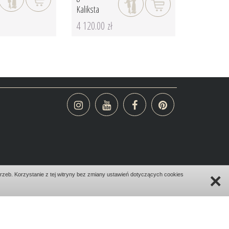
Kaliksta
4 120.00 zł
×
zeb. Korzystanie z tej witryny bez zmiany ustawień dotyczących cookies
design:
bombadilo.pl
|cms:
kotonski.pl