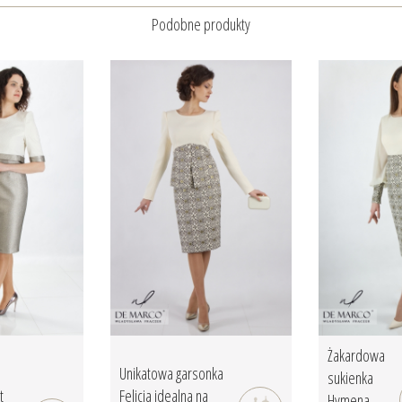
Podobne produkty
Żakardowa
Unikatowa garsonka
sukienka
t
Felicja idealna na
Hymena