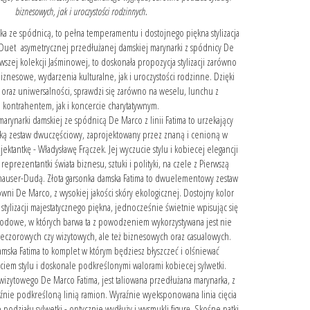
biznesowych, jak i uroczystości rodzinnych.
nka ze spódnicą, to pełna temperamentu i dostojnego piękna stylizacja
 Duet asymetrycznej przedłużanej damskiej marynarki z spódnicy De
wszej kolekcji Jaśminowej, to doskonała propozycja stylizacji zarówno
iznesowe, wydarzenia kulturalne, jak i uroczystości rodzinne. Dzięki
cji oraz uniwersalności, sprawdzi się zarówno na weselu, lunchu z
kontrahentem, jak i koncercie charytatywnym.
rynarki damskiej ze spódnicą De Marco z linii Fatima to urzekający
yką zestaw dwuczęściowy, zaprojektowany przez znaną i cenioną w
ojektantkę - Władysławę Frączek. Jej wyczucie stylu i kobiecej elegancji
eprezentantki świata biznesu, sztuki i polityki, na czele z Pierwszą
hauser-Dudą. Złota garsonka damska Fatima to dwuelementowy zestaw
cowni De Marco, z wysokiej jakości skóry ekologicznej. Dostojny kolor
 stylizacji majestatycznego piękna, jednocześnie świetnie wpisując się
dowe, w których barwa ta z powodzeniem wykorzystywana jest nie
 wieczorowych czy wizytowych, ale też biznesowych oraz casualowych.
amska Fatima to komplet w którym będziesz błyszczeć i olśniewać
iem stylu i doskonale podkreślonymi walorami kobiecej sylwetki.
zytowego De Marco Fatima, jest taliowana przedłużana marynarka, z
aźnie podkreśloną linią ramion. Wyraźnie wyeksponowana linia cięcia
podziału sylwetki - optycznie wydłuży i wysmukli figurę. Skośne patki