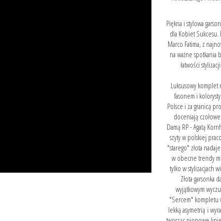
Piękna i stylowa garso
dla Kobiet Sukcesu.
Marco Fatima, z najno
na ważne spotkania b
łatwości styliza
Luksusowy komplet ma
fasonem i koloryst
Polsce i za granicą pr
doceniają czołowe r
Damą RP - Agatą Korn
szyty w polskiej pra
"starego" złota nadaje
w obecne trendy mo
tylko w stylizacjach
Złota garsonka d
wyjątkowym wyczuc
"Sercem" kompletu wi
lekką asymetrią i wyr
tworząc pionowe linie 