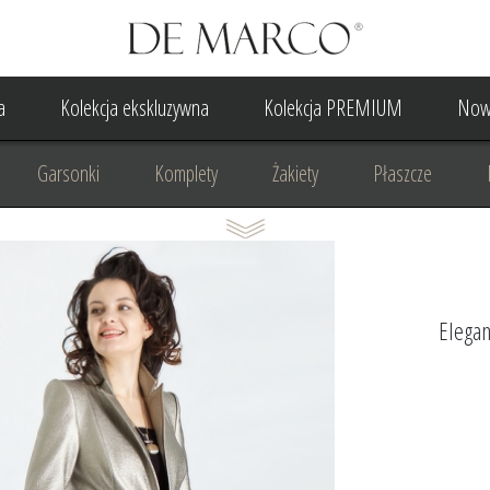
a
Kolekcja ekskluzywna
Kolekcja PREMIUM
Now
Garsonki
Komplety
Żakiety
Płaszcze
Suknia Wieczorowa
Suknia Ślubna
Do ślubu cywilne
Odzież biznesowa
Na komunię
Na rocznicę
Na
Elegan