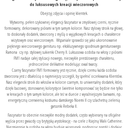
do luksusowych kreacji wieczorowych
Obejrzyj zdjęcia i opinię klientek.
Wytworny, pełen szykownej elegancji fascynator w zmysłowej czerni, ręcznie
formowany, dekorowany piórami w tym samym kolorze. Nasz stylowy stroik na głowę,
to doskonały dodatek, stworzony z myślą o wyjątkowych kreacjach o charakterze
wizytowym oraz wieczorowym. Wspaniale sprawdzi się jako ukoronowanie
pięknego wieczorowego garnituru np.
ekskluzywnego spodnium garniturowego
Ramona
czy np.
stylowej sukienki Cherry II.
Luksusowa ozdoba na włosy z piórami
FM1 nadaje całej stylizacji nowego, niezwykle prestiżowego charakteru,
jednocześnie delikatnie modelując owal twarzy.
Czarny fascynator FM1 formowany jest ręcznie, dzięki czemu każda ozdoba
stworzona jest z dbałością o najmniejszy szczegół, by spełnić oczekiwania Klientów.
Nasz elegancki stroik do włosów w kolorze czarnym, to uniwersalny dodatek, który
dzięki bazowej, stonowanej kolorystyce świetnie komponować się będzie nie tylko
w kreacjach o tym samym kolorze, ale też w duecie z wyraźniejszymi barwami, np.
energetyczną
czerwienią kostiumu damskiego Noemi II
czy szlachetną zielenią
garsonki Rebeka II.
Fascynator to obecnie niezwykle modny dodatek, często wybierany na oficjalne
wyjścia przez gwiazdy czy brytyjską arystokrację - na czele z Księżną Walii Catherine.
Niezmiennie ta ozdoba na włosy buduje wizerunek, podnosząc prestiż i dodając