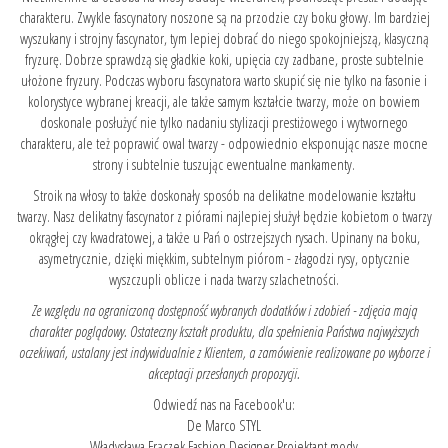
charakteru. Zwykle fascynatory noszone są na przodzie czy boku głowy. Im bardziej
wyszukany i strojny fascynator, tym lepiej dobrać do niego spokojniejszą, klasyczną
fryzurę. Dobrze sprawdzą się gładkie koki, upięcia czy zadbane, proste subtelnie
ułożone fryzury. Podczas wyboru fascynatora warto skupić się nie tylko na fasonie i
kolorystyce wybranej kreacji, ale także samym kształcie twarzy, może on bowiem
doskonale posłużyć nie tylko nadaniu stylizacji prestiżowego i wytwornego
charakteru, ale też poprawić owal twarzy - odpowiednio eksponując nasze mocne
strony i subtelnie tuszując ewentualne mankamenty.
Stroik na włosy to także doskonały sposób na delikatne modelowanie kształtu
twarzy. Nasz delikatny fascynator z piórami najlepiej służył będzie kobietom o twarzy
okrągłej czy kwadratowej, a także u Pań o ostrzejszych rysach. Upinany na boku,
asymetrycznie, dzięki miękkim, subtelnym piórom - złagodzi rysy, optycznie
wyszczupli oblicze i nada twarzy szlachetności.
Ze względu na ograniczoną dostępność wybranych dodatków i zdobień - zdjęcia mają
charakter poglądowy. Ostateczny kształt produktu, dla spełnienia Państwa najwyższych
oczekiwań, ustalany jest indywidualnie z Klientem, a zamówienie realizowane po wyborze i
akceptacji przesłanych propozycji.
Odwiedź nas na Facebook'u:
De Marco STYL
Władysława Frączek Fashion Designer Projektant mody