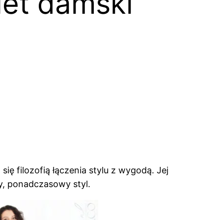
let damski
ę filozofią łączenia stylu z wygodą. Jej
ny, ponadczasowy styl.