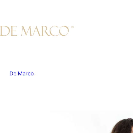
Przejdź
do
treści
De Marco