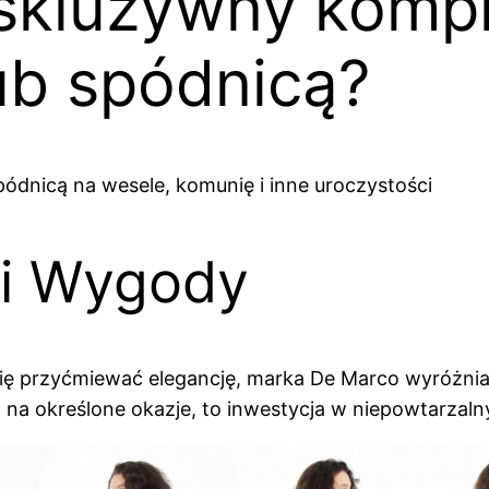
kskluzywny komp
ub spódnicą?
ódnicą na wesele, komunię i inne uroczystości
 i Wygody
ię przyćmiewać elegancję, marka De Marco wyróżnia si
a na określone okazje, to inwestycja w niepowtarzal