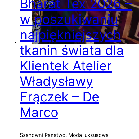
Bharat Tex 2026 –
w poszukiwaniu
najpiękniejszych
tkanin świata dla
Klientek Atelier
Władysławy
Frączek – De
Marco
Szanowni Państwo, Moda luksusowa