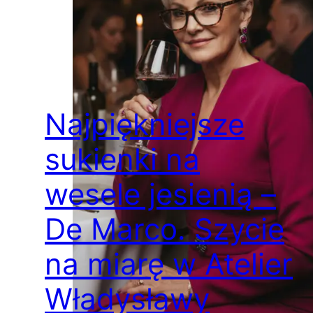
Najpiękniejsze
sukienki na
wesele jesienią –
De Marco. Szycie
na miarę w Atelier
Władysławy