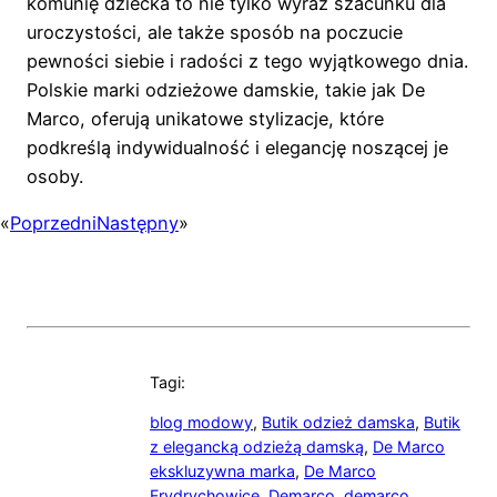
komunię dziecka to nie tylko wyraz szacunku dla
uroczystości, ale także sposób na poczucie
pewności siebie i radości z tego wyjątkowego dnia.
Polskie marki odzieżowe damskie, takie jak De
Marco, oferują unikatowe stylizacje, które
podkreślą indywidualność i elegancję noszącej je
osoby.
«
Poprzedni
Następny
»
Tagi:
blog modowy
,
Butik odzież damska
,
Butik
z elegancką odzieżą damską
,
De Marco
ekskluzywna marka
,
De Marco
Frydrychowice
,
Demarco
,
demarco