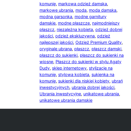
komunię
,
markowa odzież damska
,
markowe ubrania
,
moda
,
moda damska
,
modna garsonka
,
modne garnitury
damskie
,
modne płaszcze
,
najmodniejszy
płaszcz
,
niezależna kobieta
,
odzież dobrej
jakości
,
odzież ekskluzywna
,
odzież
najlepszej jakości
,
Odzież Premium Quality
,
oryginale ubrana
,
płaszcz
,
płaszcz damski
,
płaszcz do sukienki
,
płaszcz do sukienki na
wiosnę
,
Płaszcz do sukienki w stylu Agaty
Dudy
,
sklep internetowy
,
stylizacje na
komunię
,
stylowa kobieta
,
sukienka na
komunię
,
sukienki dla niskiej kobiety
,
ubrań
inwestycyjnych
,
ubrania dobrej jakości
,
Ubrania inwestycyjne
,
unikatowe ubrania
,
unikatowe ubrania damskie