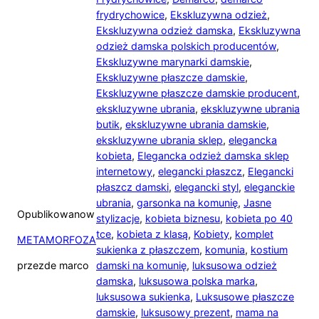
frydrychowice
,
Ekskluzywna odzież
,
Ekskluzywna odzież damska
,
Ekskluzywna
odzież damska polskich producentów
,
Ekskluzywne marynarki damskie
,
Ekskluzywne płaszcze damskie
,
Ekskluzywne płaszcze damskie producent
,
ekskluzywne ubrania
,
ekskluzywne ubrania
butik
,
ekskluzywne ubrania damskie
,
ekskluzywne ubrania sklep
,
elegancka
kobieta
,
Elegancka odzież damska sklep
internetowy
,
elegancki płaszcz
,
Elegancki
płaszcz damski
,
elegancki styl
,
eleganckie
ubrania
,
garsonka na komunię
,
Jasne
Opublikowano
w
stylizacje
,
kobieta biznesu
,
kobieta po 40
tce
,
kobieta z klasą
,
Kobiety
,
komplet
METAMORFOZA
sukienka z płaszczem
,
komunia
,
kostium
przez
de marco
damski na komunię
,
luksusowa odzież
damska
,
luksusowa polska marka
,
luksusowa sukienka
,
Luksusowe płaszcze
damskie
,
luksusowy prezent
,
mama na