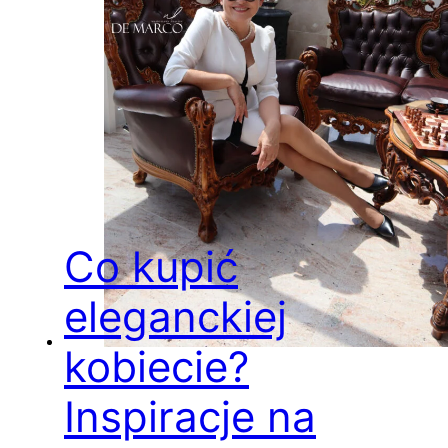
Co kupić
eleganckiej
kobiecie?
Inspiracje na