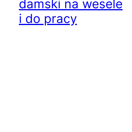
damski na wesele
i do pracy
Modny i elegancki kombinezon damski na
wesele wakacje wczasy oraz do pracy
Szanowni Państwo, W letnie, upalne dni
niezwykle ważne jest, aby nasze stylizacje
były lekkie i przewiewne. Dla osób dbających
o swój wizerunek, które niezależnie od pory
roku i sytuacji chcą wyglądać zgrabnie i
elegancki to wyzwanie, gdyż rynek oferuje
niewiele kreacji, które jednocześnie…