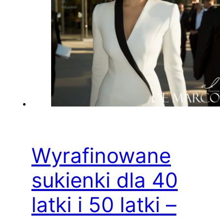
Wyrafinowane
sukienki dla 40
latki i 50 latki –