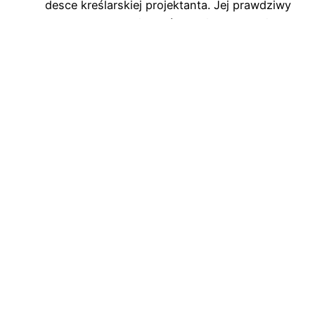
desce kreślarskiej projektanta. Jej prawdziwy
początek stanowi wybór tkaniny – materiału,
który swoją jakością, fakturą i szlachetnością
będzie podstawą wyjątkowej kreacji. To
właśnie dlatego od wielu lat nieustannie
poszukujemy najpiękniejszych tkanin na
świecie, odwiedzając najważniejsze
wydarzenia branży tekstylnej i nawiązując
współpracę z renomowanymi producentami.
Czytaj…