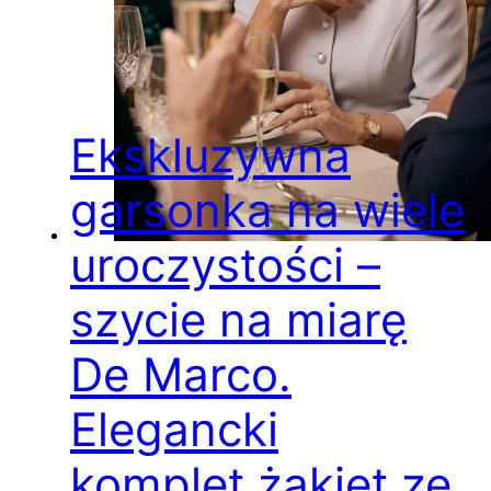
Ekskluzywna
garsonka na wiele
uroczystości –
szycie na miarę
De Marco.
Elegancki
komplet żakiet ze