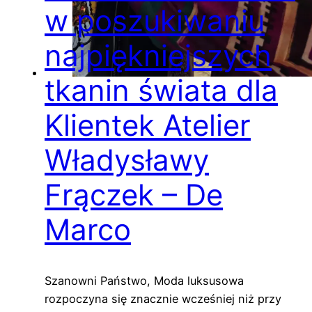
w poszukiwaniu
najpiękniejszych
tkanin świata dla
Klientek Atelier
Władysławy
Frączek – De
Marco
Szanowni Państwo, Moda luksusowa
rozpoczyna się znacznie wcześniej niż przy