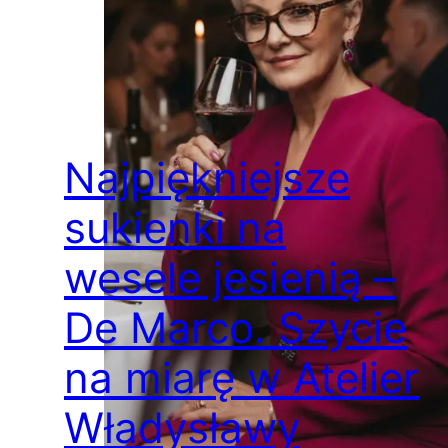
Najpiękniejsze
sukienki na
wesele jesienią –
De Marco. Szycie
na miarę w Atelier
Władysławy