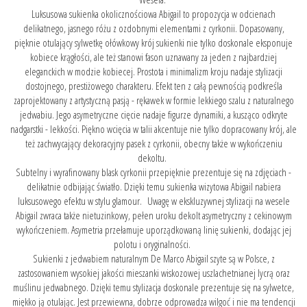
Luksusowa sukienka okolicznościowa Abigail to propozycja w odcienach
delikatnego, jasnego różu z ozdobnymi elementami z cyrkonii. Dopasowany,
pięknie otulający sylwetkę ołówkowy krój sukienki nie tylko doskonale eksponuje
kobiece krągłości, ale też stanowi fason uznawany za jeden z najbardziej
eleganckich w modzie kobiecej. Prostota i minimalizm kroju nadaje stylizacji
dostojnego, prestiżowego charakteru. Efekt ten z całą pewnością podkreśla
zaprojektowany z artystyczną pasją - rękawek w formie lekkiego szalu z naturalnego
jedwabiu. Jego asymetryczne cięcie nadaje figurze dynamiki, a kusząco odkryte
nadgarstki - lekkości. Piękno wcięcia w talii akcentuje nie tylko dopracowany krój, ale
też zachwycający dekoracyjny pasek z cyrkonii, obecny także w wykończeniu
dekoltu.
Subtelny i wyrafinowany blask cyrkonii przepięknie prezentuje się na zdjęciach -
delikatnie odbijając światło. Dzięki temu sukienka wizytowa Abigail nabiera
luksusowego efektu w stylu glamour. Uwagę w ekskluzywnej stylizacji na wesele
Abigail zwraca także nietuzinkowy, pełen uroku dekolt asymetryczny z cekinowym
wykończeniem. Asymetria przełamuje uporządkowaną linię sukienki, dodając jej
polotu i oryginalności.
Sukienki z jedwabiem naturalnym De Marco Abigail szyte są w Polsce, z
zastosowaniem wysokiej jakości mieszanki wiskozowej uszlachetnianej lycrą oraz
muślinu jedwabnego. Dzięki temu stylizacja doskonale prezentuje się na sylwetce,
miękko ją otulając. Jest przewiewna, dobrze odprowadza wilgoć i nie ma tendencji