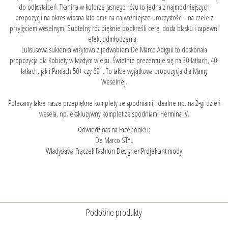
do odkształceń. Tkanina w kolorze jasnego różu to jedna z najmodniejszych
propozycji na okres wiosna lato oraz na najważniejsze uroczystości - na czele z
przyjęciem weselnym. Subtelny róż pięknie podkreśli cerę, doda blasku i zapewni
efekt odmłodzenia.
Luksusowa sukienka wizytowa z jedwabiem De Marco Abigail to doskonała
propozycja dla Kobiety w każdym wieku. Świetnie prezentuje się na 30-latkach, 40-
latkach, jak i Paniach 50+ czy 60+. To także wyjątkowa propozycja dla Mamy
Weselnej.
Polecamy także nasze przepiękne komplety ze spodniami, idealne np. na 2-gi dzień
wesela, np.
ekskluzywny komplet ze spodniami Hermina IV.
Odwiedź nas na Facebook'u:
De Marco STYL
Władysława Frączek Fashion Designer Projektant mody
Podobne produkty