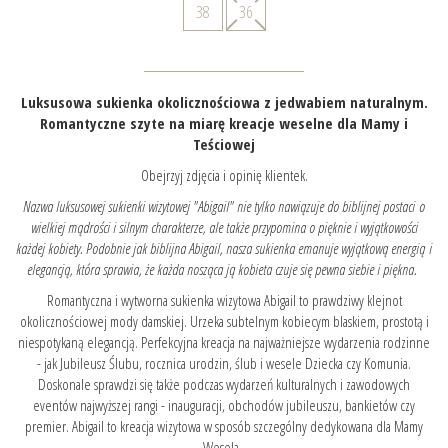
38
36
Luksusowa sukienka okolicznościowa z jedwabiem naturalnym.
Romantyczne szyte na miarę kreacje weselne dla Mamy i
Teściowej
Obejrzyj zdjęcia i opinię klientek.
Nazwa luksusowej sukienki wizytowej "Abigail" nie tylko nawiązuje do biblijnej postaci o
wielkiej mądrości i silnym charakterze, ale także przypomina o pięknie i wyjątkowości
każdej kobiety. Podobnie jak biblijna Abigail, nasza sukienka emanuje wyjątkową energią i
elegancją, która sprawia, że każda nosząca ją kobieta czuje się pewna siebie i piękna.
Romantyczna i wytworna sukienka wizytowa Abigail to prawdziwy klejnot
okolicznościowej mody damskiej. Urzeka subtelnym kobiecym blaskiem, prostotą i
niespotykaną elegancją. Perfekcyjna kreacja na najważniejsze wydarzenia rodzinne
- jak Jubileusz Ślubu, rocznica urodzin, ślub i wesele Dziecka czy Komunia.
Doskonale sprawdzi się także podczas wydarzeń kulturalnych i zawodowych
eventów najwyższej rangi - inauguracji, obchodów jubileuszu, bankietów czy
premier. Abigail to kreacja wizytowa w sposób szczególny dedykowana dla Mamy
Wesela.