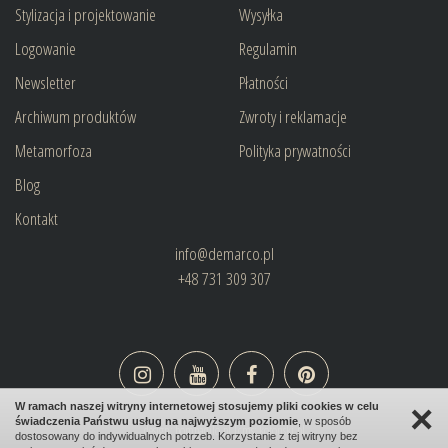
Stylizacja i projektowanie
Wysyłka
Logowanie
Regulamin
Newsletter
Płatności
Archiwum produktów
Zwroty i reklamacje
Metamorfoza
Polityka prywatności
Blog
Kontakt
info@demarco.pl
+48 731 309 307
×
W ramach naszej witryny internetowej stosujemy pliki cookies w celu
świadczenia Państwu usług na najwyższym poziomie
, w sposób
design:
bombadilo.pl
|cms:
kotonski.pl
dostosowany do indywidualnych potrzeb. Korzystanie z tej witryny bez