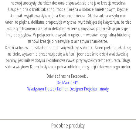
na swój uroczysty charakter doskonale sprawdzi się ona jako kreacja weselna.
Uzupełniona o krótki żakiet np.
model Lorena
w kolorze śmietanowym, będzie
stanowiła wyjątkową stylizację na Komunię dziecka. Gładka suknia w stylu maxi
Karen, to piękna, delikatna propozycja wizytowa, wyróżniająca się klasycznym, bardzo
kobiecym fasonem i szerokim dekoltem w serek, zmysłowo podkreślającym szyję i
linię obojczyków. W połączeniu z wysokim upięciem włosów i oryginalną biżuterią
stanowi kreację o niezwykle szlachetnym charakterze.
Dzięki zastosowaniu szlachetnej odmiany wiskozy, sukienka Karen pięknie układa się
na ciele, wytwornie prezentując się w tańcu - jednocześnie dzięki właściwością
tkaniny, jest miła w dotyku i komfortowa nawet przy wysokich temperaturach. Długa
suknia wizytowa Karen to stylizacja pełna subtelnej elegancji i dziewczęcego uroku.
Odwiedź nas na Facebook'u:
De Marco STYL
Władysława Frączek Fashion Designer Projektant mody
Podobne produkty