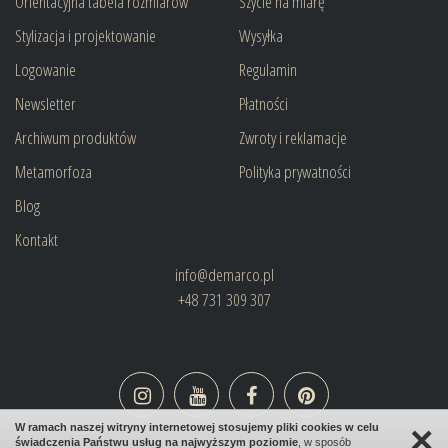
Orientacyjna tabela rozmiarów
Szycie na miarę
Stylizacja i projektowanie
Wysyłka
Logowanie
Regulamin
Newsletter
Płatności
Archiwum produktów
Zwroty i reklamacje
Metamorfoza
Polityka prywatności
Blog
Kontakt
info@demarco.pl
+48 731 309 307
×
W ramach naszej witryny internetowej stosujemy pliki cookies w celu
świadczenia Państwu usług na najwyższym poziomie
, w sposób