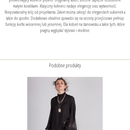
małymi koralikami. Klasyczny kołnierz nadaje elegancję oraz wytworność.
Niepowtarzalny krój od projektanta. Żakiet można założyć do eleganckich sukienek a
także do spodni. Dodatkowo idealnie sprawdzi się na sezony przejściowe pełniąc
funkcję kurtki wiosennej lub jesiennej. Dla kobiet na stanowisku a także tych, które
pragną wyglądać stylowo i modnie.
Podobne produkty