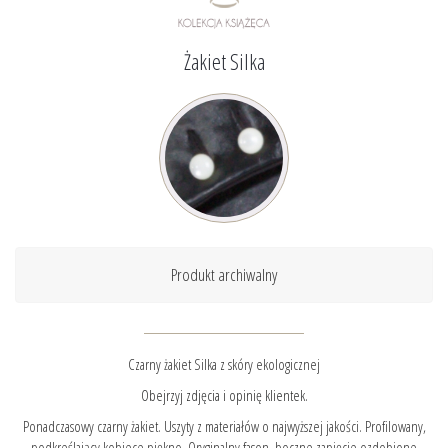
Żakiet Silka
Produkt archiwalny
Czarny żakiet Silka z skóry ekologicznej
Obejrzyj zdjęcia i opinię klientek.
Ponadczasowy czarny żakiet. Uszyty z materiałów o najwyższej jakości. Profilowany,
podkreślający kobiece piękno. Oryginalny fason, boczne zapięcie ozdobione