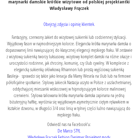
marynarki damskie krótkie wizytowe od polskiej projektantki
Władysławy Frączek
Obejrzyj zdjęcia i opinię klientek.
Fantazyjny, czerwony żakiet do wizytowej sukienki lub codziennej stylizacji.
Wyjątkowy fason w najmodniejszym kolorze. Elegancka krótka marynarka damska o
dopasowanej linii nawiązującej do klasycznej elegancji męskiego fraku. W zestawie
z wizytową sukienką tworzy luksusowy, wizytowy komplet damski na różne okazje i
uroczystości rodzinne, jak chrzciny, komunię, czy ślub cywilny. W komplecie z
elegancką
sukienką ołówkową Rhiannon
lub
prostą wyjściową sukienką
Basileja
- sprawdzi się także jako kreacja dla Mamy Wesela na ślub lub na firmowe
półoficjalne spotkanie. Stylowy żakiecik Nastazja uszyto w Polsce z uszlachetnianej,
oddychającej mieszanki wiskozowej w hipnotyzującym kolorze malinowej
czerwieni. Stylowa taliowana krótka marynarka damska zapinana na jedną
biżuteryjną haftkę, wyróżnia się wyjątkowym asymetrycznie ciętym rękawkiem w
kształcie dzwonu, w długości 3/4 oraz linią w tylnej części luźno nawiązującą do
męskiego fraku.
Odwiedź nas na Facebook'u:
De Marco STYL
Władysława Frączek Fashion Designer Projektant mody