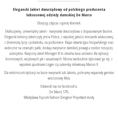
Elegancki żakiet dwurzędowy od polskiego producenta
luksusowej odzieży damskiej De Marco
Obejrzyj zdjęcia i opinię klientek.
Ekskluzywny, uniwersalny żakiet - marynarka dwurzędowa o dopasowanym fasonie.
Elegancki kobiecy żakiet szyty jest w Polsce, z wysokiej jakości mieszanki wiskozowej,
z domieszką lycry i poliamidu, na podszewce. Klapa otwarta typu hiszpańskiego oraz
widoczne na zewnątrz patki, dodają marynarce damskiej powagi a osobie noszącej-
autorytetu. Klasyczny żakiet Menager III to idealna baza zarówno dla stylizacji
biznesowych, wizytowych jak i casualowych. Można swobodnie stylizować go np. z
wysokimi spodniami Logan
czy
sukienką ołówkową Marion II.
Dla miłośniczek stylizacji na bazie marynarki lub żakietu, polecamy wspaniały
garnitur
wieczorowy Mira.
Odwiedź nas na Facebook'u:
De Marco STYL
Władysława Frączek Fashion Designer Projektant mody