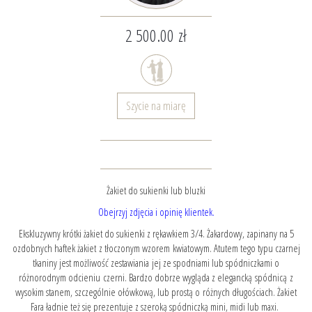
2 500.00 zł
Szycie na miarę
Żakiet do sukienki lub bluzki
Obejrzyj zdjęcia i opinię klientek.
Ekskluzywny krótki żakiet do sukienki z rękawkiem 3/4. Żakardowy, zapinany na 5
ozdobnych haftek żakiet z tłoczonym wzorem kwiatowym. Atutem tego typu czarnej
tkaniny jest możliwość zestawiania jej ze spodniami lub spódniczkami o
różnorodnym odcieniu czerni. Bardzo dobrze wygląda z elegancką spódnicą z
wysokim stanem, szczególnie ołówkową, lub prostą o różnych długościach. Żakiet
Fara ładnie też się prezentuje z szeroką spódniczką mini, midi lub maxi.