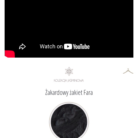
Żakardowy żakiet Fara