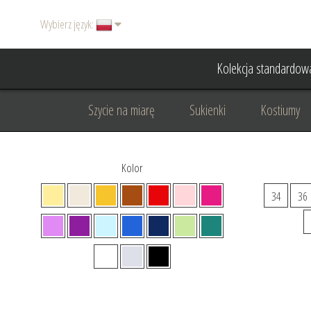
Wybierz język:
Kolekcja standardow
Szycie na miarę
Sukienki
Kostiumy
Basic
Dodatki
Garnitury damskie
Kolor
Odzież wizytowa
Odzież dyplomatyczna
34
36