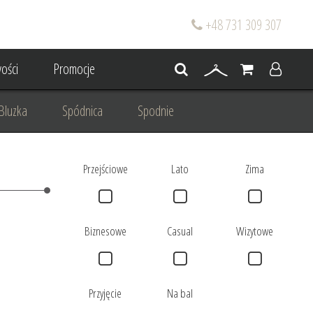
+48 731 309 307
ości
Promocje
Bluzka
Spódnica
Spodnie
go
Dla mamy wesela
Przejściowe
Lato
Zima
 wesele
Projektowanie/ Stylizacja
Biznesowe
Casual
Wizytowe
Przyjęcie
Na bal