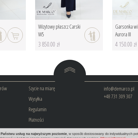
Wizytowy płaszcz Carski
Garsonka wi
W5
Aurora III
3 850.00 zł
4 150.00 zł
arów
Szycie na miarę
info@demarco.pl
+48 731 309 307
Wysyłka
Regulamin
Płatności
Zwroty i reklamacje
ia Państwu usług na najwyższym poziomie
, w sposób dostosowany do indywidualnych potr