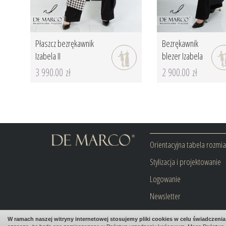
Płaszcz bezrękawnik
Bezrękawnik
Izabela II
blezer Izabela
3 990.00 zł
2 900.00 zł
Orientacyjna tabela rozmi
Stylizacja i projektowanie
Logowanie
Newsletter
Archiwum produktów
W ramach naszej witryny internetowej stosujemy pliki cookies w celu świadczen