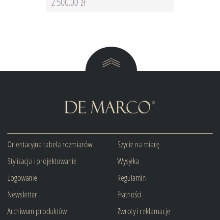
2 500.00 zł
Orientacyjna tabela rozmiarów
Szycie na miarę
Stylizacja i projektowanie
Wysyłka
Logowanie
Regulamin
Newsletter
Płatności
Archiwum produktów
Zwroty i reklamacje