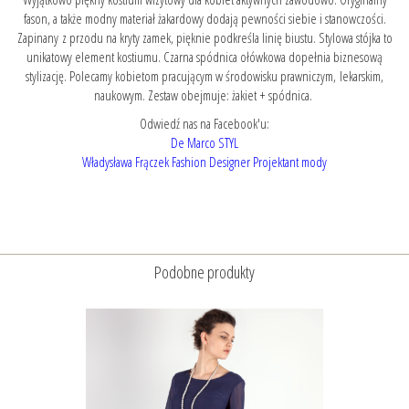
fason, a także modny materiał żakardowy dodają pewności siebie i stanowczości.
Zapinany z przodu na kryty zamek, pięknie podkreśla linię biustu. Stylowa stójka to
unikatowy element kostiumu. Czarna spódnica ołówkowa dopełnia biznesową
stylizację. Polecamy kobietom pracującym w środowisku prawniczym, lekarskim,
naukowym. Zestaw obejmuje: żakiet + spódnica.
Odwiedź nas na Facebook'u:
De Marco STYL
Władysława Frączek Fashion Designer Projektant mody
Podobne produkty