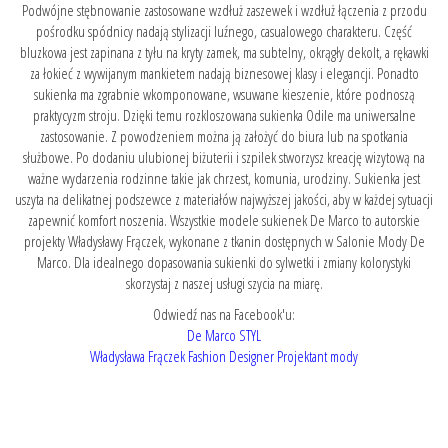
Podwójne stębnowanie zastosowane wzdłuż zaszewek i wzdłuż łączenia z przodu
pośrodku spódnicy nadają stylizacji luźnego, casualowego charakteru. Część
bluzkowa jest zapinana z tyłu na kryty zamek, ma subtelny, okrągły dekolt, a rękawki
za łokieć z wywijanym mankietem nadają biznesowej klasy i elegancji. Ponadto
sukienka ma zgrabnie wkomponowane, wsuwane kieszenie, które podnoszą
praktycyzm stroju. Dzięki temu rozkloszowana sukienka Odile ma uniwersalne
zastosowanie. Z powodzeniem można ją założyć do biura lub na spotkania
służbowe. Po dodaniu ulubionej biżuterii i szpilek stworzysz kreację wizytową na
ważne wydarzenia rodzinne takie jak chrzest, komunia, urodziny. Sukienka jest
uszyta na delikatnej podszewce z materiałów najwyższej jakości, aby w każdej sytuacji
zapewnić komfort noszenia. Wszystkie modele sukienek De Marco to autorskie
projekty Władysławy Frączek, wykonane z tkanin dostępnych w Salonie Mody De
Marco. Dla idealnego dopasowania sukienki do sylwetki i zmiany kolorystyki
skorzystaj z naszej usługi szycia na miarę.
Odwiedź nas na Facebook'u:
De Marco STYL
Władysława Frączek Fashion Designer Projektant mody