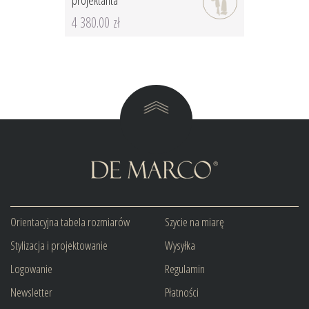
4 380.00 zł
Orientacyjna tabela rozmiarów
Szycie na miarę
Stylizacja i projektowanie
Wysyłka
Logowanie
Regulamin
Newsletter
Płatności