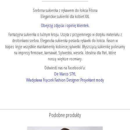
Srebrna sukienka z rękawem do łokcia Filona
Eleganckie sukienki dla kobiet XXL
Obejrzyj zdjęcia i opinię klientek.
Fantazyjna sukienka o luźnym kroju. Uszyta z przyjemnego w dotyku materiału z
drobinkami srebra. Elegancka sukienka posiada rękawki do łokcia. Fason w
trapez kryje wszystkie mankamenty kobiecej sylwetki. Błyszczącą sukienkę polecamy
na imprezy firmowe, karnawał, Sylwestra, wesela. Idealna dla Pań, które
noszą większe rozmiary.
Odwiedź nas na Facebook'u:
De Marco STYL
Władysława Frączek Fashion Designer Projektant mody
Podobne produkty