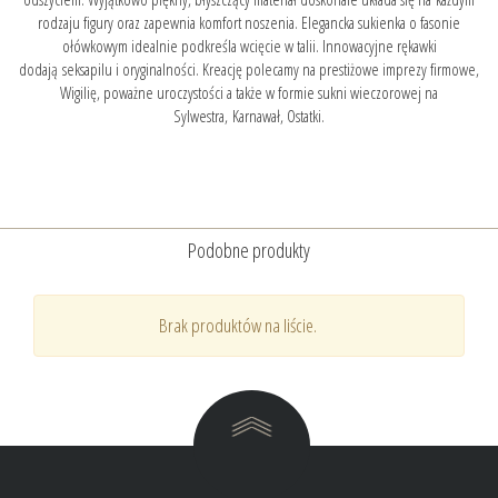
rodzaju figury oraz zapewnia komfort noszenia. Elegancka sukienka o fasonie
ołówkowym idealnie podkreśla wcięcie w talii. Innowacyjne rękawki
dodają seksapilu i oryginalności. Kreację polecamy na prestiżowe imprezy firmowe,
Wigilię, poważne uroczystości a także w formie sukni wieczorowej na
Sylwestra, Karnawał, Ostatki.
Podobne produkty
Brak produktów na liście.