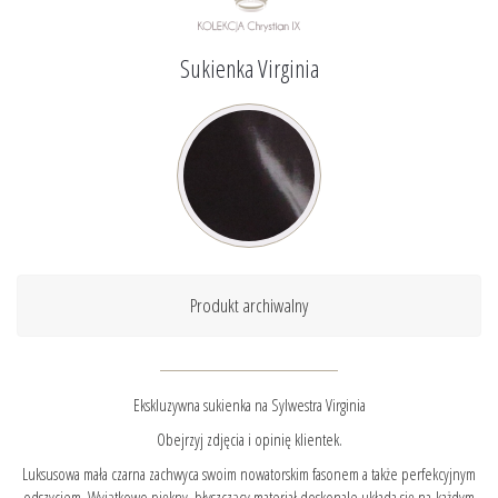
Sukienka Virginia
Produkt archiwalny
Ekskluzywna sukienka na Sylwestra Virginia
Obejrzyj zdjęcia i opinię klientek.
Luksusowa mała czarna zachwyca swoim nowatorskim fasonem a także perfekcyjnym
odszyciem. Wyjątkowo piękny, błyszczący materiał doskonale układa się na każdym