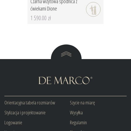
Czarna wizytowa spódnica z
ćwiekami Dione
1 590.00 zł
Orientacyjna tabela rozmiarów
Szycie na miarę
Stylizacja i projektowanie
Wysyłka
Logowanie
Regulamin