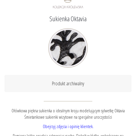
Sukienka Oktavia
Produkt archiwalny
Ołówkowa piękna sukienka o idealnym kroju modelującym sylwetkę Oktavia
Śmietankowe sukienki wizytowe na specjalne uroczystości
Obejrzyj zdjęcia i opinię klientek.
Ramiona lekko opadają zakrywając pachę. Dekolt w łódkę, wykończony na