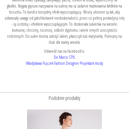
gładko. Bogata gipiura naszywana na suknię ma za zadanie maskowania fałdków na
brzuchu. To bardzo korzystny efekt wyszczuplający. Wzory ułożone są tak, aby
odwracały uwagę od jakichkolwiek niedoskonałości, przez co pełnią podwójną rolę
- są ozdobą i efektem wyszczuplającym. To doskonała sukienka na wesele,
komunię, chrzciny, rocznicę, odbiór dyplomu i wiele innych uroczystości
rodzinnych. Do sukni można założyć żakiet, płaszczyk lub marynarkę. Polecany na
ślub dla mamy wesela.
Odwiedź nas na Facebook'u:
De Marco STYL
Władysława Frączek Fashion Designer Projektant mody
Podobne produkty