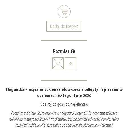
Dodaj do koszyka
Rozmiar
42
38
Elegancka klasyczna sukienka ołówkowa z odkrytymi plecami w
odcieniach żółtego. Lato 2026
Obejrzyj zdjęcia i opinię klientek.
Poczuj energię lata, która rozkwita w najczystszej elegancji! Ta cytrynowa sukienka
ołówkowa to symfonia klasyki i zmysłowości. Daj się ponieść odważnej barwie, która
rozświetli każdą chwilę, sprawiając, że poczujesz się absolutnie wyjątkowo i