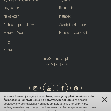
Logowanie
Regulamin
Newsletter
Płatności
Archiwum produktów
Zwroty i reklamacje
Metamorfoza
Polityka prywatności
Blog
Kontakt
info@demarco.pl
+48 731 309 307
×
W ramach naszej witryny internetowej stosujemy pliki cookies w celu
świadczenia Państwu usług na najwyższym poziomie
, w sposób
design:
bombadilo.pl
|cms:
kotonski.pl
dostosowany do indywidualnych potrzeb. Korzystanie z tej witryny bez
zmiany ustawień dotyczących cookies oznacza, że będą one zamieszczane