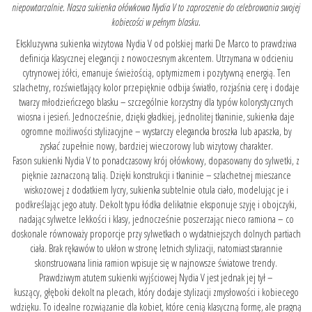
niepowtarzalnie. Nasza sukienka ołówkowa Nydia V to zaproszenie do celebrowania swojej
kobiecości w pełnym blasku.
Ekskluzywna sukienka wizytowa Nydia V od polskiej marki De Marco to prawdziwa
definicja klasycznej elegancji z nowoczesnym akcentem. Utrzymana w odcieniu
cytrynowej żółci, emanuje świeżością, optymizmem i pozytywną energią. Ten
szlachetny, rozświetlający kolor przepięknie odbija światło, rozjaśnia cerę i dodaje
twarzy młodzieńczego blasku – szczególnie korzystny dla typów kolorystycznych
wiosna i jesień. Jednocześnie, dzięki gładkiej, jednolitej tkaninie, sukienka daje
ogromne możliwości stylizacyjne – wystarczy
elegancka broszka
lub
apaszka
, by
zyskać zupełnie nowy, bardziej wieczorowy lub wizytowy charakter.
Fason sukienki Nydia V to ponadczasowy krój ołówkowy, dopasowany do sylwetki, z
pięknie zaznaczoną talią. Dzięki konstrukcji i tkaninie – szlachetnej mieszance
wiskozowej z dodatkiem lycry, sukienka subtelnie otula ciało, modelując je i
podkreślając jego atuty. Dekolt typu łódka delikatnie eksponuje szyję i obojczyki,
nadając sylwetce lekkości i klasy, jednocześnie poszerzając nieco ramiona – co
doskonale równoważy proporcje przy sylwetkach o wydatniejszych dolnych partiach
ciała. Brak rękawów to ukłon w stronę letnich stylizacji, natomiast starannie
skonstruowana linia ramion wpisuje się w najnowsze światowe trendy.
Prawdziwym atutem sukienki wyjściowej Nydia V jest jednak jej tył –
kuszący, głęboki dekolt na plecach, który dodaje stylizacji zmysłowości i kobiecego
wdzięku. To idealne rozwiązanie dla kobiet, które cenią klasyczną formę, ale pragną