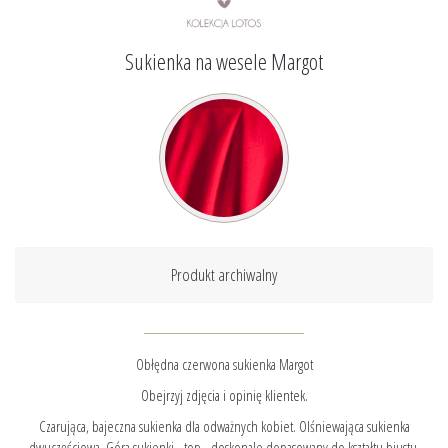
Sukienka na wesele Margot
Produkt archiwalny
Obłędna czerwona sukienka Margot
Obejrzyj zdjęcia i opinię klientek.
Czarująca, bajeczna sukienka dla odważnych kobiet. Olśniewająca sukienka
dwuczęściowa. Góra sukienki - top - doskonale dopasowany do kształtu biustu.