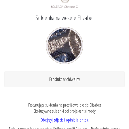
Sukienka na wesele Elizabet
Produkt archiwalny
Fascynująca sukienka na prestiżowe okazje Elizabet
Ekskluzywne sukienki od projektantki mody
Obejrzyj zdjęcia i opinię klientek.
Ekskluzywna sukienka na miarę Królowej Anglii Elżbiety II. Perfekcyjnie uszyta z