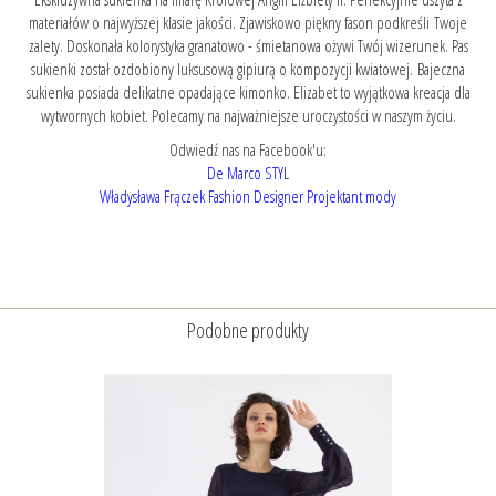
materiałów o najwyższej klasie jakości. Zjawiskowo piękny fason podkreśli Twoje
zalety. Doskonała kolorystyka granatowo - śmietanowa ożywi Twój wizerunek. Pas
sukienki został ozdobiony luksusową gipiurą o kompozycji kwiatowej. Bajeczna
sukienka posiada delikatne opadające kimonko. Elizabet to wyjątkowa kreacja dla
wytwornych kobiet. Polecamy na najważniejsze uroczystości w naszym życiu.
Odwiedź nas na Facebook'u:
De Marco STYL
Władysława Frączek Fashion Designer Projektant mody
Podobne produkty