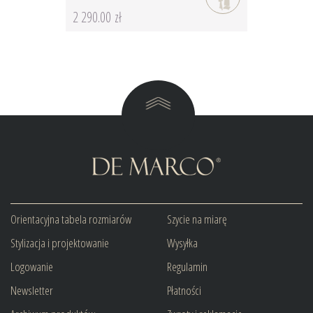
2 290.00 zł
Orientacyjna tabela rozmiarów
Szycie na miarę
Stylizacja i projektowanie
Wysyłka
Logowanie
Regulamin
Newsletter
Płatności