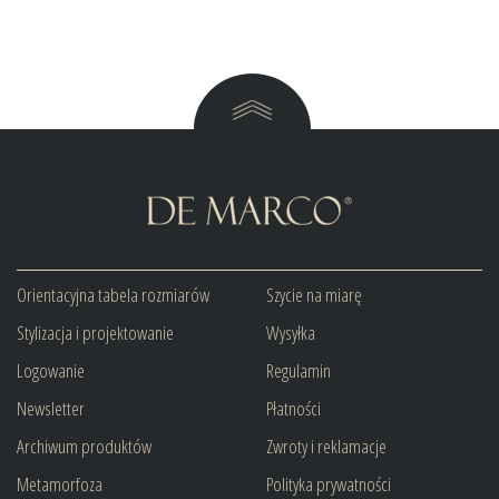
Orientacyjna tabela rozmiarów
Szycie na miarę
Stylizacja i projektowanie
Wysyłka
Logowanie
Regulamin
Newsletter
Płatności
Archiwum produktów
Zwroty i reklamacje
Metamorfoza
Polityka prywatności