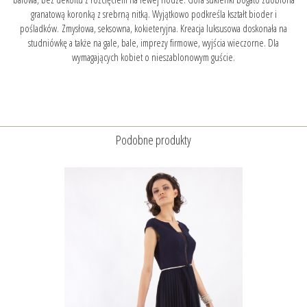
granatową koronką z srebrną nitką. Wyjątkowo podkreśla kształt bioder i
pośladków. Zmysłowa, seksowna, kokieteryjna. Kreacja luksusowa doskonała na
studniówkę a także na gale, bale, imprezy firmowe, wyjścia wieczorne. Dla
wymagających kobiet o nieszablonowym guście.
Podobne produkty