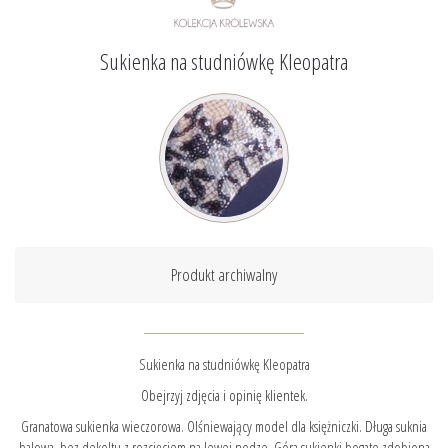
Sukienka na studniówkę Kleopatra
Produkt archiwalny
Sukienka na studniówkę Kleopatra
Obejrzyj zdjęcia i opinię klientek.
Granatowa sukienka wieczorowa. Olśniewający model dla księżniczki. Długa suknia
balowa, bez dekoltu z rozcięciem na lewej nodze. Góra sukienki bogato zdobiona