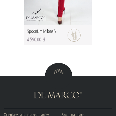
Spodnium Milona V
4 590.00 zł
Orientacyjna tabela rozmiarów
Szycie na miarę