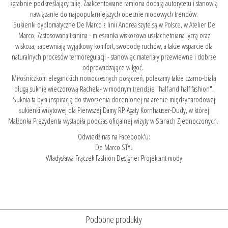
zgrabnie podkreślający talię. Zaakcentowane ramiona dodają autorytetu i stanowią
nawiązanie do najpopularniejszych obecnie modowych trendów.
Sukienki dyplomatyczne De Marco z linii Andrea szyte są w Polsce, w Atelier De
Marco. Zastosowana tkanina - mieszanka wiskozowa uszlachetniana lycrą oraz
wiskoza, zapewniają wyjątkowy komfort, swobodę ruchów, a także wsparcie dla
naturalnych procesów termoregulacji - stanowiąc materiały przewiewne i dobrze
odprowadzające wilgoć.
Miłośniczkom eleganckich nowoczesnych połączeń, polecamy także
czarno-białą
długą suknię wieczorową Rachela
- w modnym trendzie "half and half fashion".
Suknia ta była inspiracją do stworzenia docenionej na arenie międzynarodowej
sukienki wizytowej dla Pierwszej Damy RP Agaty Kornhauser-Dudy
, w której
Małżonka Prezydenta wystąpiła podczas oficjalnej wizyty w Stanach Zjednoczonych.
Odwiedź nas na Facebook'u:
De Marco STYL
Władysława Frączek Fashion Designer Projektant mody
Podobne produkty