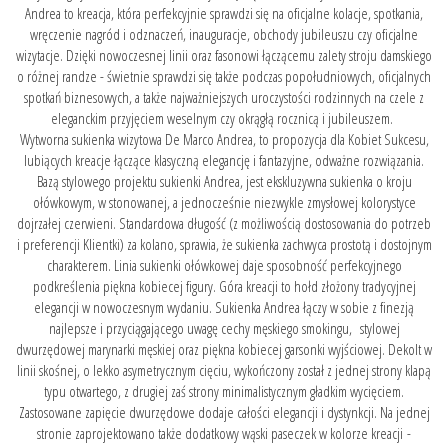
Andrea to kreacja, która perfekcyjnie sprawdzi się na oficjalne kolacje, spotkania,
wręczenie nagród i odznaczeń, inauguracje, obchody jubileuszu czy oficjalne
wizytacje. Dzięki nowoczesnej linii oraz fasonowi łączącemu zalety stroju damskiego
o różnej randze - świetnie sprawdzi się także podczas popołudniowych, oficjalnych
spotkań biznesowych, a także najważniejszych uroczystości rodzinnych na czele z
eleganckim przyjęciem weselnym czy okrągłą rocznicą i jubileuszem.
Wytworna sukienka wizytowa De Marco Andrea, to propozycja dla Kobiet Sukcesu,
lubiących kreacje łączące klasyczną elegancję i fantazyjne, odważne rozwiązania.
Bazą stylowego projektu sukienki Andrea, jest ekskluzywna sukienka o kroju
ołówkowym, w stonowanej, a jednocześnie niezwykle zmysłowej kolorystyce
dojrzałej czerwieni. Standardowa długość (z możliwością dostosowania do potrzeb
i preferencji Klientki) za kolano, sprawia, że sukienka zachwyca prostotą i dostojnym
charakterem. Linia sukienki ołówkowej daje sposobność perfekcyjnego
podkreślenia piękna kobiecej figury. Góra kreacji to hołd złożony tradycyjnej
elegancji w nowoczesnym wydaniu. Sukienka Andrea łączy w sobie z finezją
najlepsze i przyciągającego uwagę cechy męskiego smokingu, stylowej
dwurzędowej marynarki męskiej oraz piękna kobiecej garsonki wyjściowej. Dekolt w
linii skośnej, o lekko asymetrycznym cięciu, wykończony został z jednej strony klapą
typu otwartego, z drugiej zaś strony minimalistycznym gładkim wycięciem.
Zastosowane zapięcie dwurzędowe dodaje całości elegancji i dystynkcji. Na jednej
stronie zaprojektowano także dodatkowy wąski paseczek w kolorze kreacji -