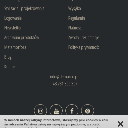
Stylizacja i projektowanie
Wysyłka
Logowanie
Regulamin
Newsletter
Płatności
Archiwum produktów
Zwroty i reklamacje
Metamorfoza
Polityka prywatności
Blog
Kontakt
info@demarco.pl
+48 731 309 307
×
W ramach naszej witryny internetowej stosujemy pliki cookies w celu
świadczenia Państwu usług na najwyższym poziomie
, w sposób
design:
bombadilo.pl
|cms:
kotonski.pl