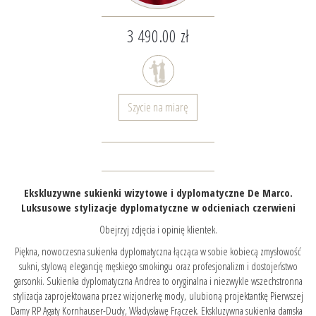
3 490.00 zł
Szycie na miarę
Ekskluzywne sukienki wizytowe i dyplomatyczne De Marco.
Luksusowe stylizacje dyplomatyczne w odcieniach czerwieni
Obejrzyj zdjęcia i opinię klientek.
Piękna, nowoczesna sukienka dyplomatyczna łącząca w sobie kobiecą zmysłowość
sukni, stylową elegancję męskiego smokingu oraz profesjonalizm i dostojeństwo
garsonki. Sukienka dyplomatyczna Andrea to oryginalna i niezwykle wszechstronna
stylizacja zaprojektowana przez wizjonerkę mody, ulubioną projektantkę Pierwszej
Damy RP Agaty Kornhauser-Dudy, Władysławę Frączek. Ekskluzywna sukienka damska