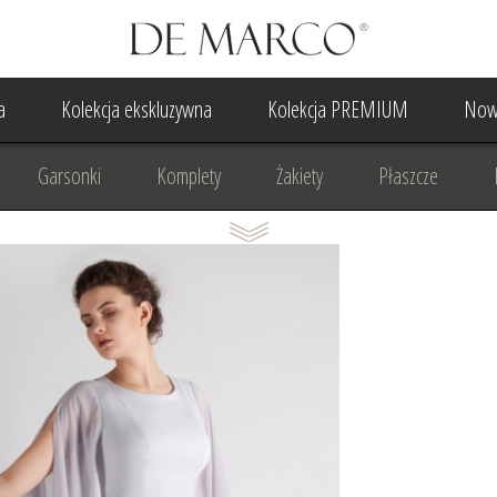
a
Kolekcja ekskluzywna
Kolekcja PREMIUM
Now
Garsonki
Komplety
Żakiety
Płaszcze
Suknia Wieczorowa
Suknia Ślubna
Do ślubu cywilne
Odzież biznesowa
Na komunię
Na rocznicę
Na