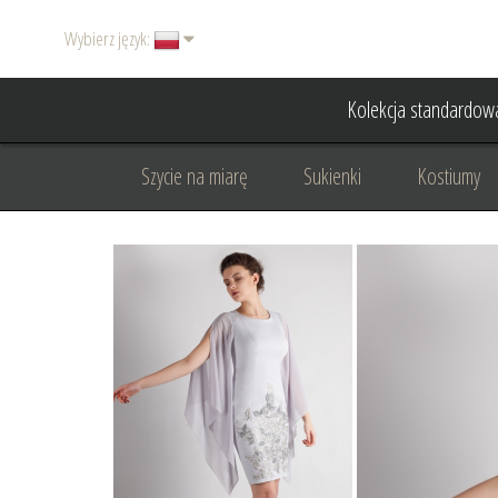
Wybierz język:
Kolekcja standardow
Szycie na miarę
Sukienki
Kostiumy
Basic
Dodatki
Garnitury damskie
Odzież wizytowa
Odzież dyplomatyczna