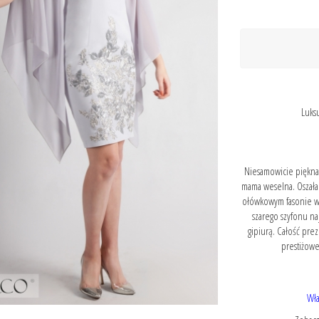
Luksu
Niesamowicie piękna 
mama weselna. Oszałam
ołówkowym fasonie ws
szarego szyfonu na
gipiurą. Całość pre
prestiżowe
Wła