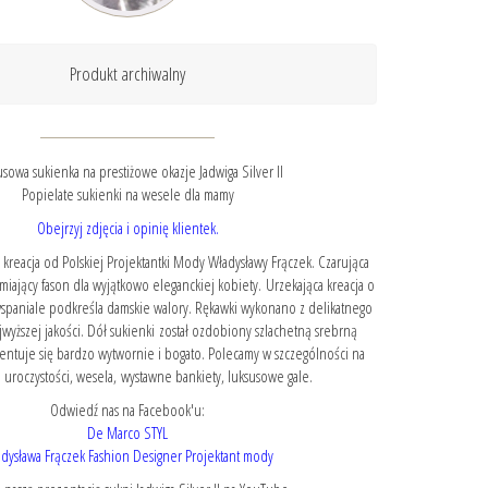
Produkt archiwalny
sowa sukienka na prestiżowe okazje Jadwiga Silver II
Popielate sukienki na wesele dla mamy
Obejrzyj zdjęcia i opinię klientek.
kreacja od Polskiej Projektantki Mody Władysławy Frączek. Czarująca
iający fason dla wyjątkowo eleganckiej kobiety. Urzekająca kreacja o
paniale podkreśla damskie walory. Rękawki wykonano z delikatnego
jwyższej jakości. Dół sukienki został ozdobiony szlachetną srebrną
zentuje się bardzo wytwornie i bogato. Polecamy w szczególności na
 uroczystości, wesela, wystawne bankiety, luksusowe gale.
Odwiedź nas na Facebook'u:
De Marco STYL
dysława Frączek Fashion Designer Projektant mody