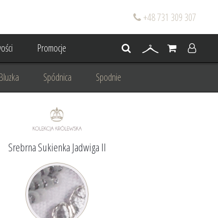
+48 731 309 307
ości
Promocje
Bluzka
Spódnica
Spodnie
go
Dla mamy wesela
 wesele
Projektowanie/ Stylizacja
Srebrna Sukienka Jadwiga II