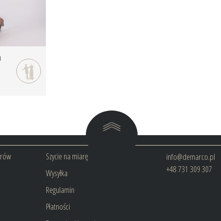
m
arów
Szycie na miarę
info@demarco.pl
+48 731 309 307
Wysyłka
Regulamin
Płatności