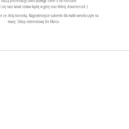
 naszą prezentację sukni Jadwiga Silver II na YouTube.
i się nasz kanał zostaw łapkę w górę oraz kliknij dzwoneczek :)