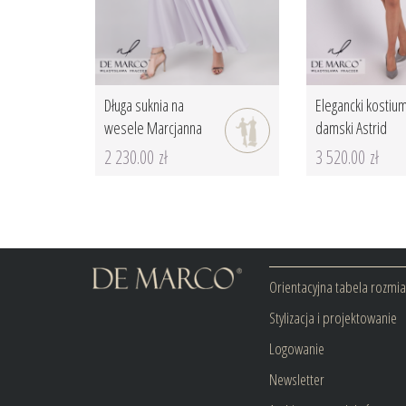
Długa suknia na
Elegancki kostiu
wesele Marcjanna
damski Astrid
2 230.00 zł
3 520.00 zł
Orientacyjna tabela rozmi
Stylizacja i projektowanie
Logowanie
Newsletter