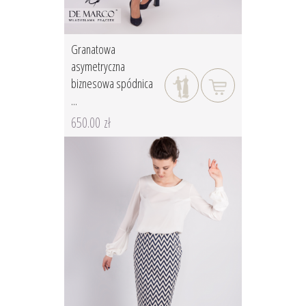
Granatowa
asymetryczna
biznesowa spódnica
...
650.00 zł