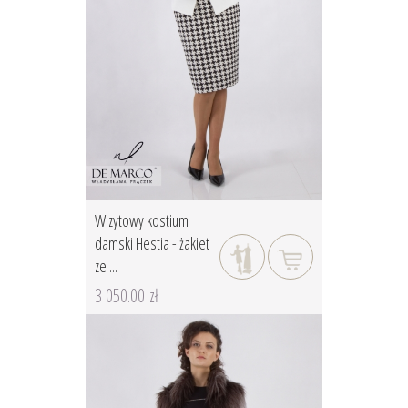
Wizytowy kostium
damski Hestia - żakiet
ze ...
3 050.00 zł