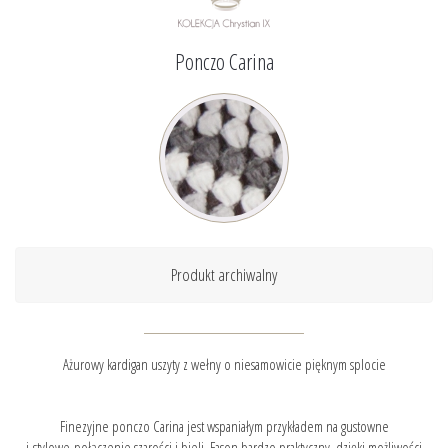
Ponczo Carina
Produkt archiwalny
Ażurowy kardigan uszyty z wełny o niesamowicie pięknym splocie
Finezyjne ponczo Carina jest wspaniałym przykładem na gustowne
i stylowe połączenie szarości i bieli. Fason bardzo praktyczny, dzięki możliwości